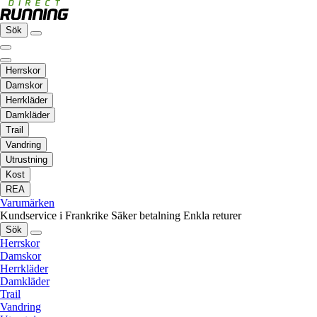
Sök
Herrskor
Damskor
Herrkläder
Damkläder
Trail
Vandring
Utrustning
Kost
REA
Varumärken
Kundservice i Frankrike
Säker betalning
Enkla returer
Sök
Herrskor
Damskor
Herrkläder
Damkläder
Trail
Vandring