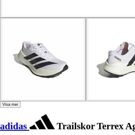
Visa mer
adidas
Trailskor Terrex A