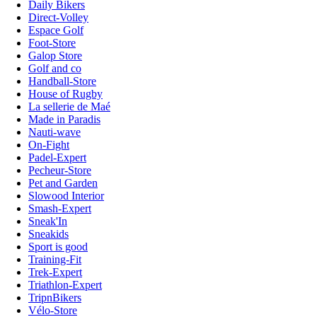
Daily Bikers
Direct-Volley
Espace Golf
Foot-Store
Galop Store
Golf and co
Handball-Store
House of Rugby
La sellerie de Maé
Made in Paradis
Nauti-wave
On-Fight
Padel-Expert
Pecheur-Store
Pet and Garden
Slowood Interior
Smash-Expert
Sneak'In
Sneakids
Sport is good
Training-Fit
Trek-Expert
Triathlon-Expert
TripnBikers
Vélo-Store