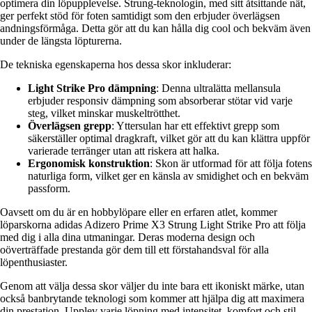
optimera din löpupplevelse. Strung-teknologin, med sitt åtsittande nät,
ger perfekt stöd för foten samtidigt som den erbjuder överlägsen
andningsförmåga. Detta gör att du kan hålla dig cool och bekväm även
under de längsta löpturerna.
De tekniska egenskaperna hos dessa skor inkluderar:
Light Strike Pro dämpning
: Denna ultralätta mellansula
erbjuder responsiv dämpning som absorberar stötar vid varje
steg, vilket minskar muskeltrötthet.
Överlägsen grepp
: Yttersulan har ett effektivt grepp som
säkerställer optimal dragkraft, vilket gör att du kan klättra uppför
varierade terränger utan att riskera att halka.
Ergonomisk konstruktion
: Skon är utformad för att följa fotens
naturliga form, vilket ger en känsla av smidighet och en bekväm
passform.
Oavsett om du är en hobbylöpare eller en erfaren atlet, kommer
löparskorna adidas Adizero Prime X3 Strung Light Strike Pro att följa
med dig i alla dina utmaningar. Deras moderna design och
oöverträffade prestanda gör dem till ett förstahandsval för alla
löpenthusiaster.
Genom att välja dessa skor väljer du inte bara ett ikoniskt märke, utan
också banbrytande teknologi som kommer att hjälpa dig att maximera
din prestation. Upplev varje löpning med intensitet, komfort och stil