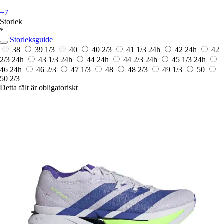
+7
Storlek
*
Storleksguide
38
39 1/3
40
40 2/3
41 1/3
24h
42
24h
42
2/3
24h
43 1/3
24h
44
24h
44 2/3
24h
45 1/3
24h
46
24h
46 2/3
47 1/3
48
48 2/3
49 1/3
50
50 2/3
Detta fält är obligatoriskt