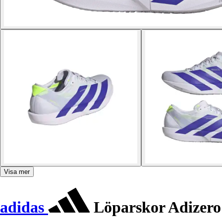
Visa mer
adidas
Löparskor Adizero 