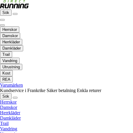
Sök
Herrskor
Damskor
Herrkläder
Damkläder
Trail
Vandring
Utrustning
Kost
REA
Varumärken
Kundservice i Frankrike
Säker betalning
Enkla returer
Sök
Herrskor
Damskor
Herrkläder
Damkläder
Trail
Vandring