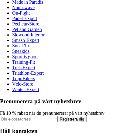
Made in Paradis
Nauti-wave
On-Fight
Padel-Expert
Pecheur-Store
Pet and Garden
Slowood Interior
Smash-Expert
Sneak'In
Sneakids
Sport is good
Training-Fit
Trek-Expert
Triathlon-Expert
TripnBikers
Vélo-Store
Winter-Expert
Prenumerera på vårt nyhetsbrev
Få 10 % rabatt när du prenumererar på vårt nyhetsbrev
Registrera dig
Håll kontakten