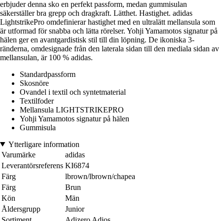
erbjuder denna sko en perfekt passform, medan gummisulan
säkerställer bra grepp och dragkraft. Lätthet. Hastighet. adidas
LightstrikePro omdefinierar hastighet med en ultralätt mellansula som
är utformad för snabba och lätta rörelser. Yohji Yamamotos signatur på
hälen ger en avantgardistisk stil till din löpning. De ikoniska 3-
ränderna, omdesignade från den laterala sidan till den mediala sidan av
mellansulan, är 100 % adidas.
Standardpassform
Skosnöre
Ovandel i textil och syntetmaterial
Textilfoder
Mellansula LIGHTSTRIKEPRO
Yohji Yamamotos signatur på hälen
Gummisula
Ytterligare information
Varumärke
adidas
Leverantörsreferens
KI6874
Färg
lbrown/lbrown/chapea
Färg
Brun
Kön
Män
Åldersgrupp
Junior
Sortiment
Adizero Adios