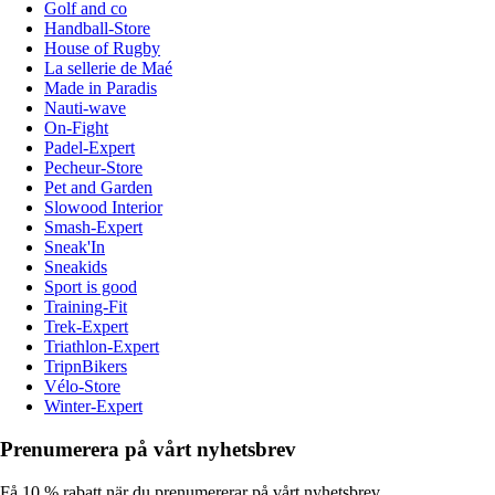
Golf and co
Handball-Store
House of Rugby
La sellerie de Maé
Made in Paradis
Nauti-wave
On-Fight
Padel-Expert
Pecheur-Store
Pet and Garden
Slowood Interior
Smash-Expert
Sneak'In
Sneakids
Sport is good
Training-Fit
Trek-Expert
Triathlon-Expert
TripnBikers
Vélo-Store
Winter-Expert
Prenumerera på vårt nyhetsbrev
Få 10 % rabatt när du prenumererar på vårt nyhetsbrev