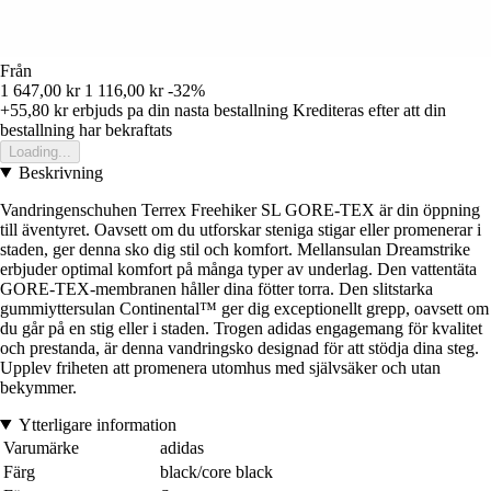
Från
1 647,00 kr
1 116,00 kr
-32%
+55,80 kr
erbjuds pa din nasta bestallning
Krediteras efter att din
bestallning har bekraftats
Loading...
Beskrivning
Vandringenschuhen Terrex Freehiker SL GORE-TEX är din öppning
till äventyret. Oavsett om du utforskar steniga stigar eller promenerar i
staden, ger denna sko dig stil och komfort. Mellansulan Dreamstrike
erbjuder optimal komfort på många typer av underlag. Den vattentäta
GORE-TEX-membranen håller dina fötter torra. Den slitstarka
gummiyttersulan Continental™ ger dig exceptionellt grepp, oavsett om
du går på en stig eller i staden. Trogen adidas engagemang för kvalitet
och prestanda, är denna vandringsko designad för att stödja dina steg.
Upplev friheten att promenera utomhus med självsäker och utan
bekymmer.
Ytterligare information
Varumärke
adidas
Färg
black/core black