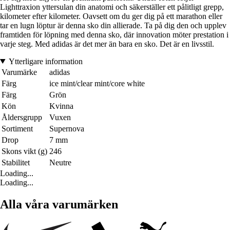
Lighttraxion yttersulan din anatomi och säkerställer ett pålitligt grepp,
kilometer efter kilometer. Oavsett om du ger dig på ett marathon eller
tar en lugn löptur är denna sko din allierade. Ta på dig den och upplev
framtiden för löpning med denna sko, där innovation möter prestation i
varje steg. Med adidas är det mer än bara en sko. Det är en livsstil.
Ytterligare information
Varumärke
adidas
Färg
ice mint/clear mint/core white
Färg
Grön
Kön
Kvinna
Åldersgrupp
Vuxen
Sortiment
Supernova
Drop
7 mm
Skons vikt (g)
246
Stabilitet
Neutre
Loading...
Loading...
Alla våra varumärken