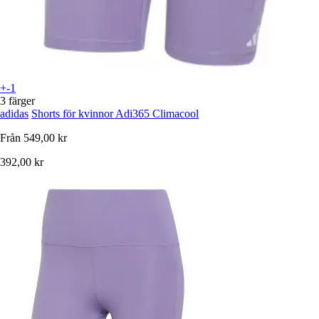
+-1
3 färger
adidas
Shorts för kvinnor Adi365 Climacool
Från
549,00 kr
392,00 kr