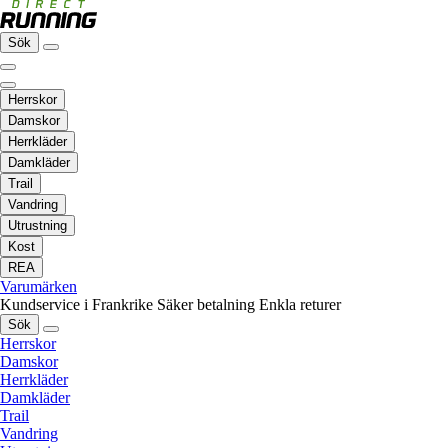
Sök
Herrskor
Damskor
Herrkläder
Damkläder
Trail
Vandring
Utrustning
Kost
REA
Varumärken
Kundservice i Frankrike
Säker betalning
Enkla returer
Sök
Herrskor
Damskor
Herrkläder
Damkläder
Trail
Vandring