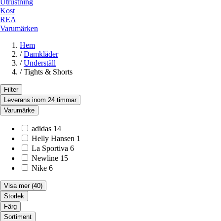
Utrustning
Kost
REA
Varumärken
Hem
/
Damkläder
/
Underställ
/
Tights & Shorts
Filter
Leverans inom 24 timmar
Varumärke
adidas
14
Helly Hansen
1
La Sportiva
6
Newline
15
Nike
6
Visa mer
(40)
Storlek
Färg
Sortiment