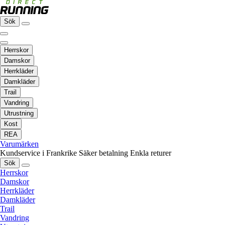
Sök
Herrskor
Damskor
Herrkläder
Damkläder
Trail
Vandring
Utrustning
Kost
REA
Varumärken
Kundservice i Frankrike
Säker betalning
Enkla returer
Sök
Herrskor
Damskor
Herrkläder
Damkläder
Trail
Vandring