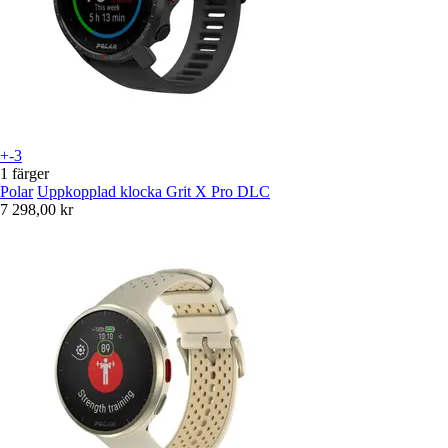
+-3
1 färger
Polar
Uppkopplad klocka Grit X Pro DLC
7 298,00 kr