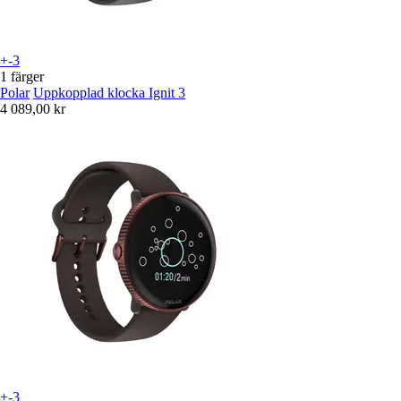
+-3
1 färger
Polar
Uppkopplad klocka Ignit 3
4 089,00 kr
+-3