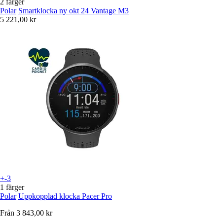
2 färger
Polar
Smartklocka ny okt 24 Vantage M3
5 221,00 kr
+-3
1 färger
Polar
Uppkopplad klocka Pacer Pro
Från
3 843,00 kr