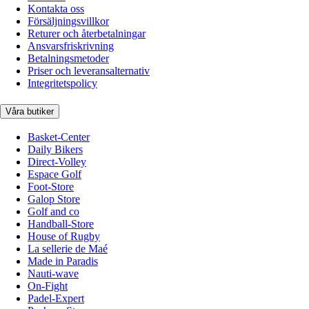
Kontakta oss
Försäljningsvillkor
Returer och återbetalningar
Ansvarsfriskrivning
Betalningsmetoder
Priser och leveransalternativ
Integritetspolicy
Våra butiker
Basket-Center
Daily Bikers
Direct-Volley
Espace Golf
Foot-Store
Galop Store
Golf and co
Handball-Store
House of Rugby
La sellerie de Maé
Made in Paradis
Nauti-wave
On-Fight
Padel-Expert