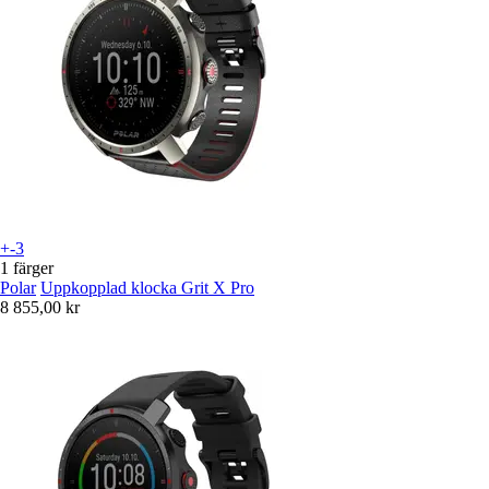
+-3
1 färger
Polar
Uppkopplad klocka Grit X Pro
8 855,00 kr