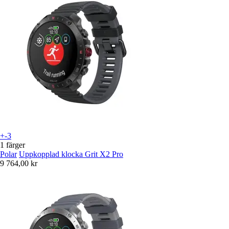
+-3
1 färger
Polar
Uppkopplad klocka Grit X2 Pro
9 764,00 kr