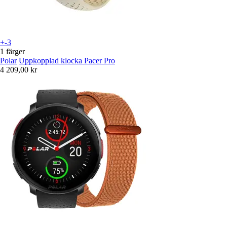
+-3
1 färger
Polar
Uppkopplad klocka Pacer Pro
4 209,00 kr