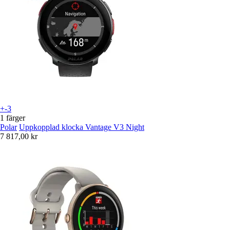
+-3
1 färger
Polar
Uppkopplad klocka Vantage V3 Night
7 817,00 kr