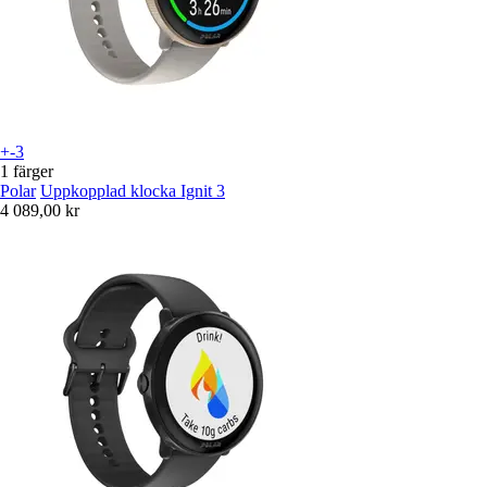
+-3
1 färger
Polar
Uppkopplad klocka Ignit 3
4 089,00 kr