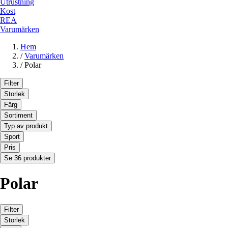
Utrustning
Kost
REA
Varumärken
Hem
/
Varumärken
/
Polar
Filter
Storlek
Färg
Sortiment
Typ av produkt
Sport
Pris
Se 36 produkter
Polar
Filter
Storlek