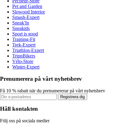
Pecheur-Store
Pet and Garden
Slowood Interior
Smash-Expert
Sneak'In
Sneakids
Sport is good
Training-Fit
Trek-Expert
Triathlon-Expert
TripnBikers
Vélo-Store
Winter-Expert
Prenumerera på vårt nyhetsbrev
Få 10 % rabatt när du prenumererar på vårt nyhetsbrev
Registrera dig
Håll kontakten
Följ oss på sociala medier