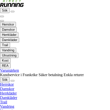
Sök
Herrskor
Damskor
Herrkläder
Damkläder
Trail
Vandring
Utrustning
Kost
REA
Varumärken
Kundservice i Frankrike
Säker betalning
Enkla returer
Sök
Herrskor
Damskor
Herrkläder
Damkläder
Trail
Vandring