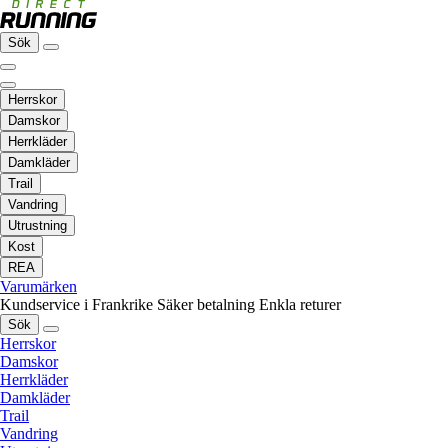
Sök
Herrskor
Damskor
Herrkläder
Damkläder
Trail
Vandring
Utrustning
Kost
REA
Varumärken
Kundservice i Frankrike
Säker betalning
Enkla returer
Sök
Herrskor
Damskor
Herrkläder
Damkläder
Trail
Vandring