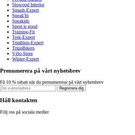
Slowood Interior
Smash-Expert
Sneak'In
Sneakids
Sport is good
Training-Fit
Trek-Expert
Triathlon-Expert
TripnBikers
Vélo-Store
Winter-Expert
Prenumerera på vårt nyhetsbrev
Få 10 % rabatt när du prenumererar på vårt nyhetsbrev
Registrera dig
Håll kontakten
Följ oss på sociala medier