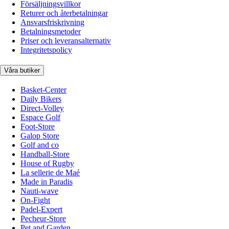
Försäljningsvillkor
Returer och återbetalningar
Ansvarsfriskrivning
Betalningsmetoder
Priser och leveransalternativ
Integritetspolicy
Våra butiker
Basket-Center
Daily Bikers
Direct-Volley
Espace Golf
Foot-Store
Galop Store
Golf and co
Handball-Store
House of Rugby
La sellerie de Maé
Made in Paradis
Nauti-wave
On-Fight
Padel-Expert
Pecheur-Store
Pet and Garden