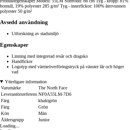
Produktegenskaper Modell: 55LM Sömvidd: 66 cm Tyg - kropp: 81%
bomull, 19% polyester 285 g/m² Tyg - innerfickor: 100% återvunnen
polyester 50 g/m²
Avsedd användning
Utforskning av stadsmiljö
Egenskaper
Linning med integrerad resår och dragsko
Handfickor
Logotyp med värmeöverföringstryck på vänster lår och höger
vad
Ytterligare information
Varumärke
The North Face
Leverantörsreferens
NF0A55LM-7D6
Färg
khakigrön
Färg
Grön
Kön
Män
Åldersgrupp
Junior
Loading...