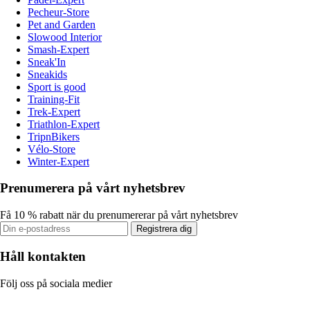
Pecheur-Store
Pet and Garden
Slowood Interior
Smash-Expert
Sneak'In
Sneakids
Sport is good
Training-Fit
Trek-Expert
Triathlon-Expert
TripnBikers
Vélo-Store
Winter-Expert
Prenumerera på vårt nyhetsbrev
Få 10 % rabatt när du prenumererar på vårt nyhetsbrev
Registrera dig
Håll kontakten
Följ oss på sociala medier