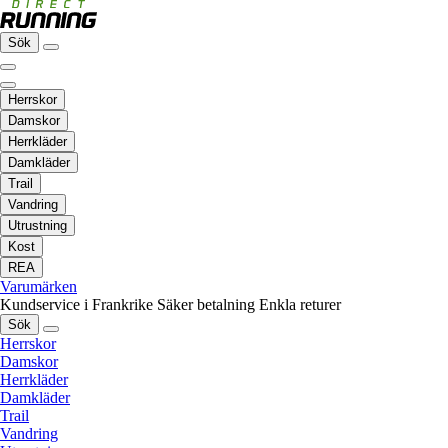
Sök
Herrskor
Damskor
Herrkläder
Damkläder
Trail
Vandring
Utrustning
Kost
REA
Varumärken
Kundservice i Frankrike
Säker betalning
Enkla returer
Sök
Herrskor
Damskor
Herrkläder
Damkläder
Trail
Vandring