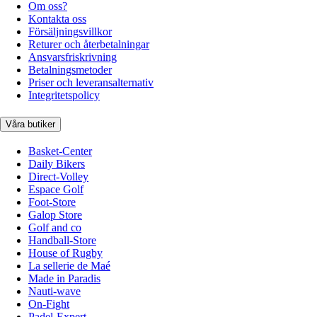
Om oss?
Kontakta oss
Försäljningsvillkor
Returer och återbetalningar
Ansvarsfriskrivning
Betalningsmetoder
Priser och leveransalternativ
Integritetspolicy
Våra butiker
Basket-Center
Daily Bikers
Direct-Volley
Espace Golf
Foot-Store
Galop Store
Golf and co
Handball-Store
House of Rugby
La sellerie de Maé
Made in Paradis
Nauti-wave
On-Fight
Padel-Expert