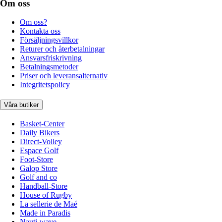
Om oss
Om oss?
Kontakta oss
Försäljningsvillkor
Returer och återbetalningar
Ansvarsfriskrivning
Betalningsmetoder
Priser och leveransalternativ
Integritetspolicy
Våra butiker
Basket-Center
Daily Bikers
Direct-Volley
Espace Golf
Foot-Store
Galop Store
Golf and co
Handball-Store
House of Rugby
La sellerie de Maé
Made in Paradis
Nauti-wave