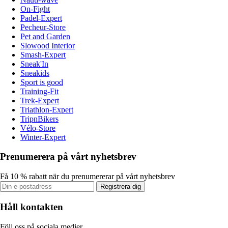
On-Fight
Padel-Expert
Pecheur-Store
Pet and Garden
Slowood Interior
Smash-Expert
Sneak'In
Sneakids
Sport is good
Training-Fit
Trek-Expert
Triathlon-Expert
TripnBikers
Vélo-Store
Winter-Expert
Prenumerera på vårt nyhetsbrev
Få 10 % rabatt när du prenumererar på vårt nyhetsbrev
Registrera dig
Håll kontakten
Följ oss på sociala medier