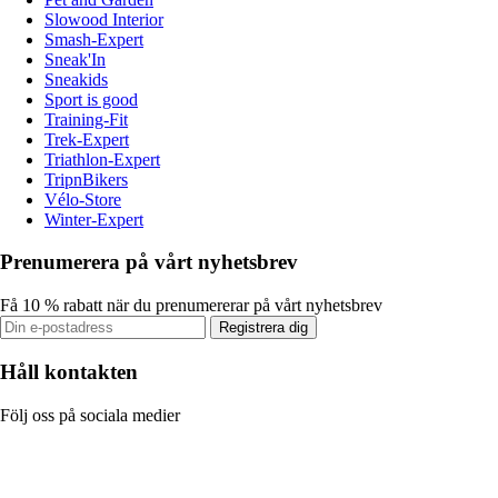
Slowood Interior
Smash-Expert
Sneak'In
Sneakids
Sport is good
Training-Fit
Trek-Expert
Triathlon-Expert
TripnBikers
Vélo-Store
Winter-Expert
Prenumerera på vårt nyhetsbrev
Få 10 % rabatt när du prenumererar på vårt nyhetsbrev
Registrera dig
Håll kontakten
Följ oss på sociala medier