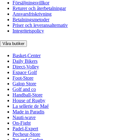
Försäljningsvillkor
Returer och återbetalningar
Ansvarsfriskrivning
Betalningsmetoder
Priser och leveransalternativ
Integritetspolicy
Våra butiker
Basket-Center
Daily Bikers
Direct-Volley
Espace Golf
Foot-Store
Galop Store
Golf and co
Handball-Store
House of Rugby
La sellerie de Maé
Made in Paradis
Nauti-wave
On-Fight
Padel-Expert
Pecheur-Store
Pet and Garden