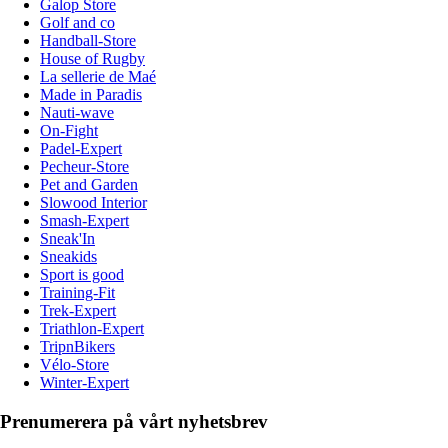
Galop Store
Golf and co
Handball-Store
House of Rugby
La sellerie de Maé
Made in Paradis
Nauti-wave
On-Fight
Padel-Expert
Pecheur-Store
Pet and Garden
Slowood Interior
Smash-Expert
Sneak'In
Sneakids
Sport is good
Training-Fit
Trek-Expert
Triathlon-Expert
TripnBikers
Vélo-Store
Winter-Expert
Prenumerera på vårt nyhetsbrev