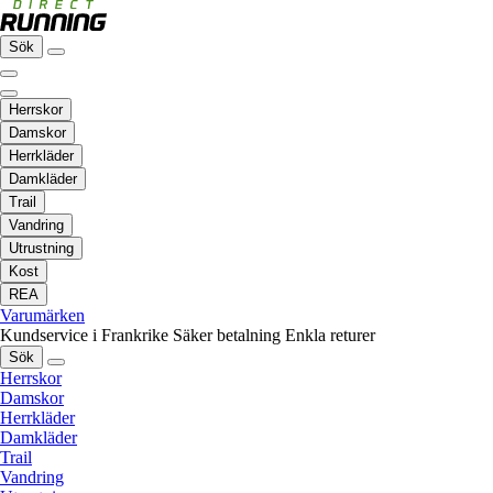
Sök
Herrskor
Damskor
Herrkläder
Damkläder
Trail
Vandring
Utrustning
Kost
REA
Varumärken
Kundservice i Frankrike
Säker betalning
Enkla returer
Sök
Herrskor
Damskor
Herrkläder
Damkläder
Trail
Vandring