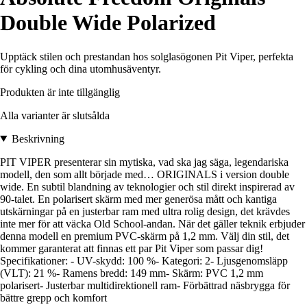
Double Wide Polarized
Upptäck stilen och prestandan hos solglasögonen Pit Viper, perfekta
för cykling och dina utomhusäventyr.
Produkten är inte tillgänglig
Alla varianter är slutsålda
Beskrivning
PIT VIPER presenterar sin mytiska, vad ska jag säga, legendariska
modell, den som allt började med… ORIGINALS i version double
wide. En subtil blandning av teknologier och stil direkt inspirerad av
90-talet. En polarisert skärm med mer generösa mått och kantiga
utskärningar på en justerbar ram med ultra rolig design, det krävdes
inte mer för att väcka Old School-andan. När det gäller teknik erbjuder
denna modell en premium PVC-skärm på 1,2 mm. Välj din stil, det
kommer garanterat att finnas ett par Pit Viper som passar dig!
Specifikationer: - UV-skydd: 100 %- Kategori: 2- Ljusgenomsläpp
(VLT): 21 %- Ramens bredd: 149 mm- Skärm: PVC 1,2 mm
polarisert- Justerbar multidirektionell ram- Förbättrad näsbrygga för
bättre grepp och komfort