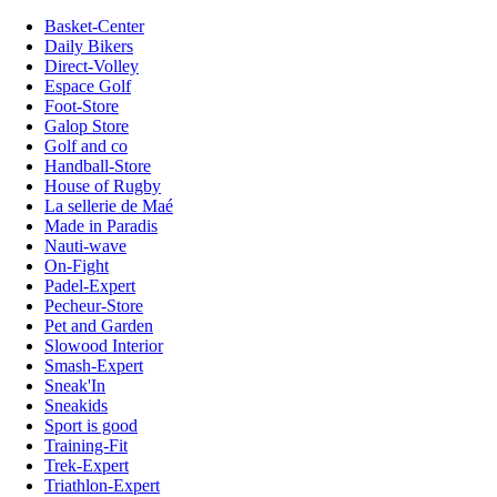
Basket-Center
Daily Bikers
Direct-Volley
Espace Golf
Foot-Store
Galop Store
Golf and co
Handball-Store
House of Rugby
La sellerie de Maé
Made in Paradis
Nauti-wave
On-Fight
Padel-Expert
Pecheur-Store
Pet and Garden
Slowood Interior
Smash-Expert
Sneak'In
Sneakids
Sport is good
Training-Fit
Trek-Expert
Triathlon-Expert