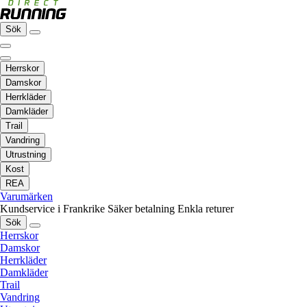
Sök
Herrskor
Damskor
Herrkläder
Damkläder
Trail
Vandring
Utrustning
Kost
REA
Varumärken
Kundservice i Frankrike
Säker betalning
Enkla returer
Sök
Herrskor
Damskor
Herrkläder
Damkläder
Trail
Vandring