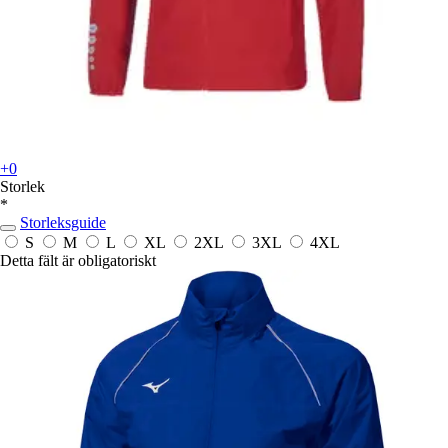
+0
Storlek
*
Storleksguide
S
M
L
XL
2XL
3XL
4XL
Detta fält är obligatoriskt