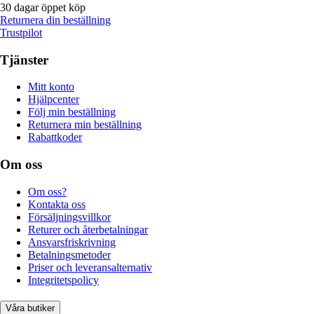
30 dagar öppet köp
Returnera din beställning
Trustpilot
Tjänster
Mitt konto
Hjälpcenter
Följ min beställning
Returnera min beställning
Rabattkoder
Om oss
Om oss?
Kontakta oss
Försäljningsvillkor
Returer och återbetalningar
Ansvarsfriskrivning
Betalningsmetoder
Priser och leveransalternativ
Integritetspolicy
Våra butiker