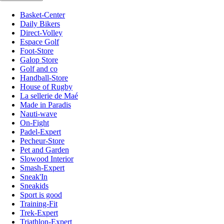
Basket-Center
Daily Bikers
Direct-Volley
Espace Golf
Foot-Store
Galop Store
Golf and co
Handball-Store
House of Rugby
La sellerie de Maé
Made in Paradis
Nauti-wave
On-Fight
Padel-Expert
Pecheur-Store
Pet and Garden
Slowood Interior
Smash-Expert
Sneak'In
Sneakids
Sport is good
Training-Fit
Trek-Expert
Triathlon-Expert