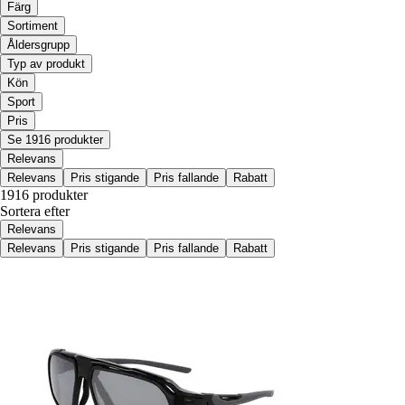
Färg
Sortiment
Åldersgrupp
Typ av produkt
Kön
Sport
Pris
Se 1916 produkter
Relevans
Relevans
Pris stigande
Pris fallande
Rabatt
1916 produkter
Sortera efter
Relevans
Relevans
Pris stigande
Pris fallande
Rabatt