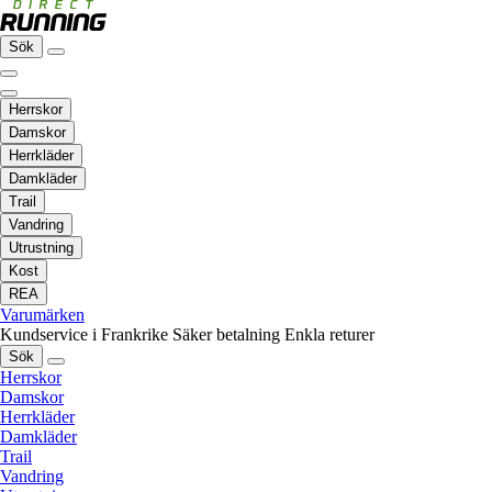
Sök
Herrskor
Damskor
Herrkläder
Damkläder
Trail
Vandring
Utrustning
Kost
REA
Varumärken
Kundservice i Frankrike
Säker betalning
Enkla returer
Sök
Herrskor
Damskor
Herrkläder
Damkläder
Trail
Vandring