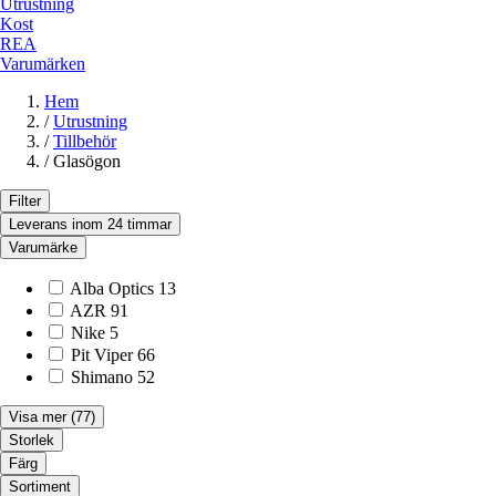
Utrustning
Kost
REA
Varumärken
Hem
/
Utrustning
/
Tillbehör
/
Glasögon
Filter
Leverans inom 24 timmar
Varumärke
Alba Optics
13
AZR
91
Nike
5
Pit Viper
66
Shimano
52
Visa mer
(77)
Storlek
Färg
Sortiment