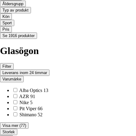
Åldersgrupp
Typ av produkt
Kön
Sport
Pris
Se 1916 produkter
Glasögon
Filter
Leverans inom 24 timmar
Varumärke
Alba Optics
13
AZR
91
Nike
5
Pit Viper
66
Shimano
52
Visa mer
(77)
Storlek