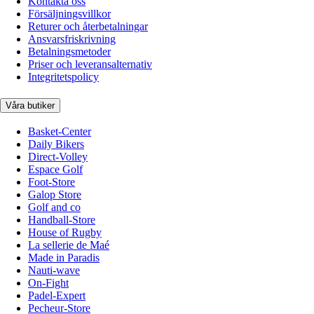
Kontakta oss
Försäljningsvillkor
Returer och återbetalningar
Ansvarsfriskrivning
Betalningsmetoder
Priser och leveransalternativ
Integritetspolicy
Våra butiker
Basket-Center
Daily Bikers
Direct-Volley
Espace Golf
Foot-Store
Galop Store
Golf and co
Handball-Store
House of Rugby
La sellerie de Maé
Made in Paradis
Nauti-wave
On-Fight
Padel-Expert
Pecheur-Store