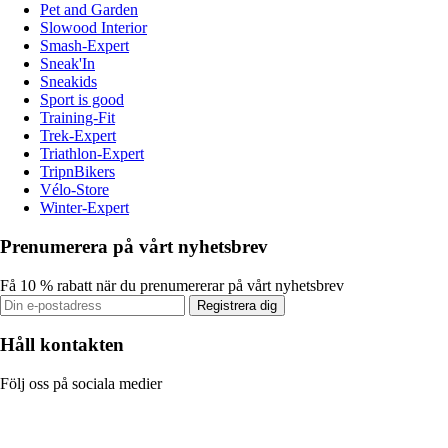
Pet and Garden
Slowood Interior
Smash-Expert
Sneak'In
Sneakids
Sport is good
Training-Fit
Trek-Expert
Triathlon-Expert
TripnBikers
Vélo-Store
Winter-Expert
Prenumerera på vårt nyhetsbrev
Få 10 % rabatt när du prenumererar på vårt nyhetsbrev
Registrera dig
Håll kontakten
Följ oss på sociala medier