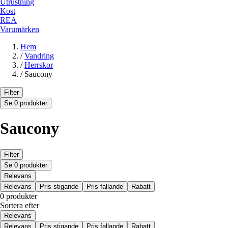
Utrustning
Kost
REA
Varumärken
Hem
/
Vandring
/
Herrskor
/
Saucony
Filter
Se 0 produkter
Saucony
Filter
Se 0 produkter
Relevans
Relevans
Pris stigande
Pris fallande
Rabatt
0 produkter
Sortera efter
Relevans
Relevans
Pris stigande
Pris fallande
Rabatt