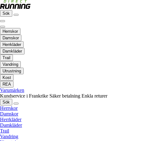
Sök
Herrskor
Damskor
Herrkläder
Damkläder
Trail
Vandring
Utrustning
Kost
REA
Varumärken
Kundservice i Frankrike
Säker betalning
Enkla returer
Sök
Herrskor
Damskor
Herrkläder
Damkläder
Trail
Vandring