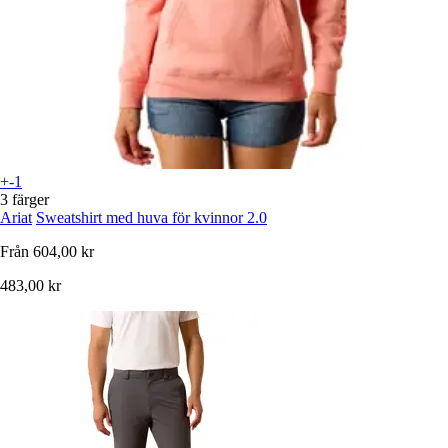
+-1
3 färger
Ariat
Sweatshirt med huva för kvinnor 2.0
Från
604,00 kr
483,00 kr