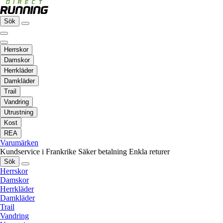
Sök
Herrskor
Damskor
Herrkläder
Damkläder
Trail
Vandring
Utrustning
Kost
REA
Varumärken
Kundservice i Frankrike
Säker betalning
Enkla returer
Sök
Herrskor
Damskor
Herrkläder
Damkläder
Trail
Vandring