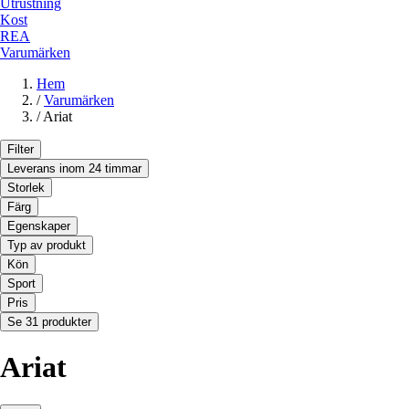
Utrustning
Kost
REA
Varumärken
Hem
/
Varumärken
/
Ariat
Filter
Leverans inom 24 timmar
Storlek
Färg
Egenskaper
Typ av produkt
Kön
Sport
Pris
Se 31 produkter
Ariat