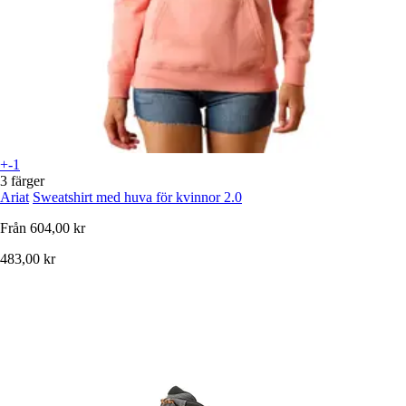
+-1
3 färger
Ariat
Sweatshirt med huva för kvinnor 2.0
Från
604,00 kr
483,00 kr