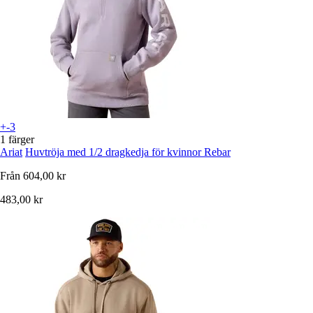
+-3
1 färger
Ariat
Huvtröja med 1/2 dragkedja för kvinnor Rebar
Från
604,00 kr
483,00 kr