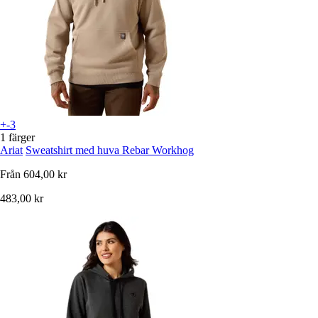
+-3
1 färger
Ariat
Sweatshirt med huva Rebar Workhog
Från
604,00 kr
483,00 kr