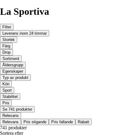
La Sportiva
Filter
Leverans inom 24 timmar
Storlek
Färg
Drop
Sortiment
Åldersgrupp
Egenskaper
Typ av produkt
Kön
Sport
Stabilitet
Pris
Se 741 produkter
Relevans
Relevans
Pris stigande
Pris fallande
Rabatt
741 produkter
Sortera efter