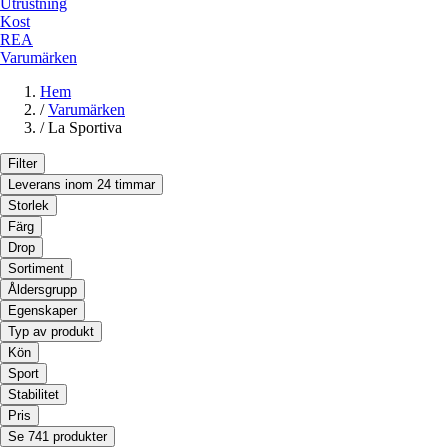
Utrustning
Kost
REA
Varumärken
Hem
/
Varumärken
/
La Sportiva
Filter
Leverans inom 24 timmar
Storlek
Färg
Drop
Sortiment
Åldersgrupp
Egenskaper
Typ av produkt
Kön
Sport
Stabilitet
Pris
Se 741 produkter