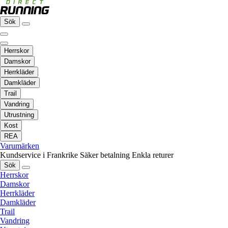
Sök
Herrskor
Damskor
Herrkläder
Damkläder
Trail
Vandring
Utrustning
Kost
REA
Varumärken
Kundservice i Frankrike
Säker betalning
Enkla returer
Sök
Herrskor
Damskor
Herrkläder
Damkläder
Trail
Vandring