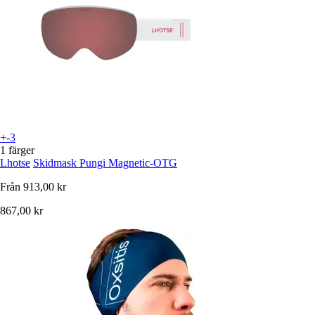
+-3
1 färger
Lhotse
Skidmask Pungi Magnetic-OTG
Från
913,00 kr
867,00 kr