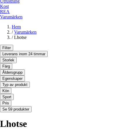
Utrustning
Kost
REA
Varumärken
Hem
/
Varumärken
/
Lhotse
Filter
Leverans inom 24 timmar
Storlek
Färg
Åldersgrupp
Egenskaper
Typ av produkt
Kön
Sport
Pris
Se 59 produkter
Lhotse