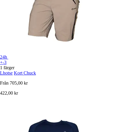
24h
+-3
1 färger
Lhotse
Kort Chuck
Från
705,00 kr
422,00 kr