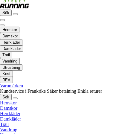
Sök
Herrskor
Damskor
Herrkläder
Damkläder
Trail
Vandring
Utrustning
Kost
REA
Varumärken
Kundservice i Frankrike
Säker betalning
Enkla returer
Sök
Herrskor
Damskor
Herrkläder
Damkläder
Trail
Vandring