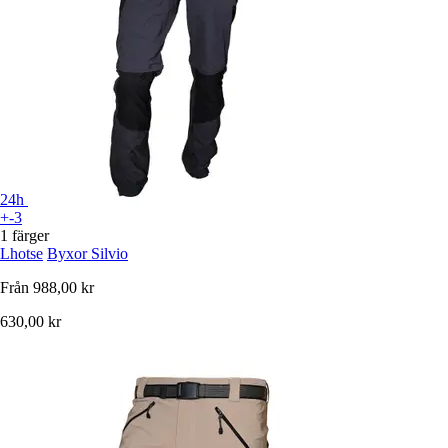
24h
+-3
1 färger
Lhotse
Byxor Silvio
Från
988,00 kr
630,00 kr