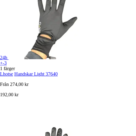
24h
+-3
1 färger
Lhotse
Handskar Light 37640
Från
274,00 kr
192,00 kr