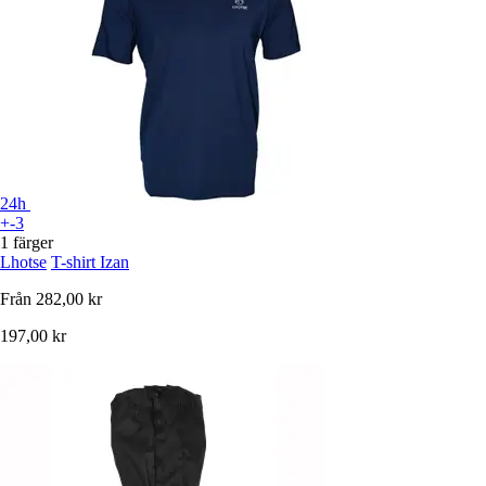
24h
+-3
1 färger
Lhotse
T-shirt Izan
Från
282,00 kr
197,00 kr