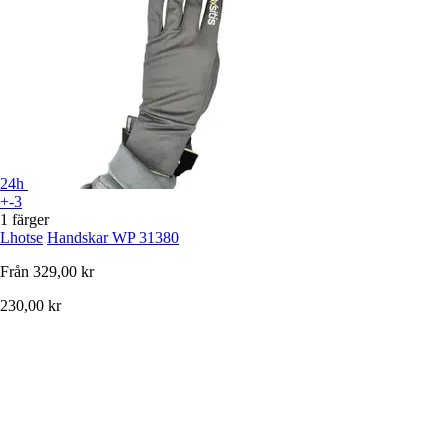
24h
+-3
1 färger
Lhotse
Handskar WP 31380
Från
329,00 kr
230,00 kr