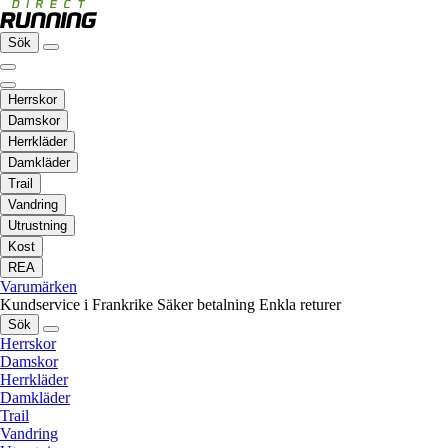
Sök
Herrskor
Damskor
Herrkläder
Damkläder
Trail
Vandring
Utrustning
Kost
REA
Varumärken
Kundservice i Frankrike
Säker betalning
Enkla returer
Sök
Herrskor
Damskor
Herrkläder
Damkläder
Trail
Vandring