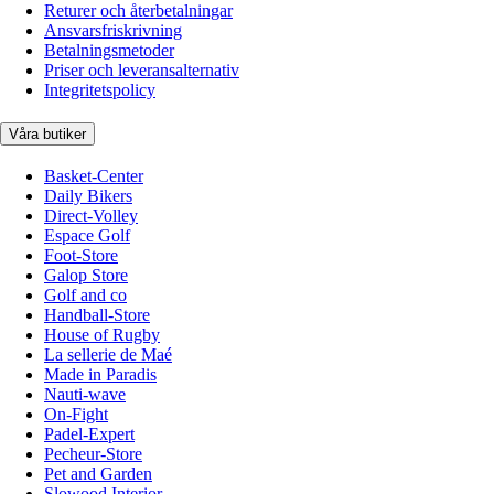
Returer och återbetalningar
Ansvarsfriskrivning
Betalningsmetoder
Priser och leveransalternativ
Integritetspolicy
Våra butiker
Basket-Center
Daily Bikers
Direct-Volley
Espace Golf
Foot-Store
Galop Store
Golf and co
Handball-Store
House of Rugby
La sellerie de Maé
Made in Paradis
Nauti-wave
On-Fight
Padel-Expert
Pecheur-Store
Pet and Garden
Slowood Interior