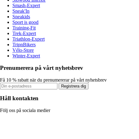
Smash-Expert
Sneak'In
Sneakids
Sport is good
Training-Fit
Trek-Expert
Triathlon-Expert
TripnBikers
Vélo-Store
Winter-Expert
Prenumerera på vårt nyhetsbrev
Få 10 % rabatt när du prenumererar på vårt nyhetsbrev
Registrera dig
Håll kontakten
Följ oss på sociala medier