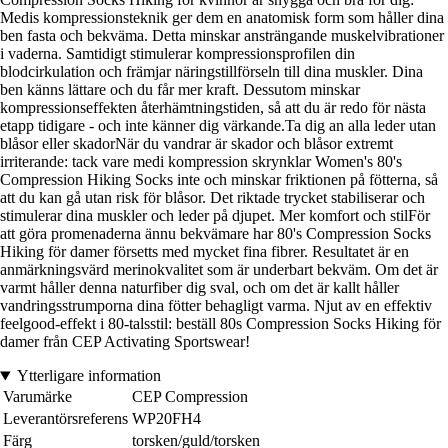
Medis kompressionsteknik ger dem en anatomisk form som håller dina
ben fasta och bekväma. Detta minskar ansträngande muskelvibrationer
i vaderna. Samtidigt stimulerar kompressionsprofilen din
blodcirkulation och främjar näringstillförseln till dina muskler. Dina
ben känns lättare och du får mer kraft. Dessutom minskar
kompressionseffekten återhämtningstiden, så att du är redo för nästa
etapp tidigare - och inte känner dig värkande.Ta dig an alla leder utan
blåsor eller skadorNär du vandrar är skador och blåsor extremt
irriterande: tack vare medi kompression skrynklar Women's 80's
Compression Hiking Socks inte och minskar friktionen på fötterna, så
att du kan gå utan risk för blåsor. Det riktade trycket stabiliserar och
stimulerar dina muskler och leder på djupet. Mer komfort och stilFör
att göra promenaderna ännu bekvämare har 80's Compression Socks
Hiking för damer försetts med mycket fina fibrer. Resultatet är en
anmärkningsvärd merinokvalitet som är underbart bekväm. Om det är
varmt håller denna naturfiber dig sval, och om det är kallt håller
vandringsstrumporna dina fötter behagligt varma. Njut av en effektiv
feelgood-effekt i 80-talsstil: beställ 80s Compression Socks Hiking för
damer från CEP Activating Sportswear!
Ytterligare information
Varumärke
CEP Compression
Leverantörsreferens
WP20FH4
Färg
torsken/guld/torsken