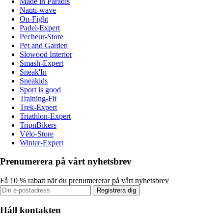
Made in Paradis
Nauti-wave
On-Fight
Padel-Expert
Pecheur-Store
Pet and Garden
Slowood Interior
Smash-Expert
Sneak'In
Sneakids
Sport is good
Training-Fit
Trek-Expert
Triathlon-Expert
TripnBikers
Vélo-Store
Winter-Expert
Prenumerera på vårt nyhetsbrev
Få 10 % rabatt när du prenumererar på vårt nyhetsbrev
Registrera dig
Håll kontakten