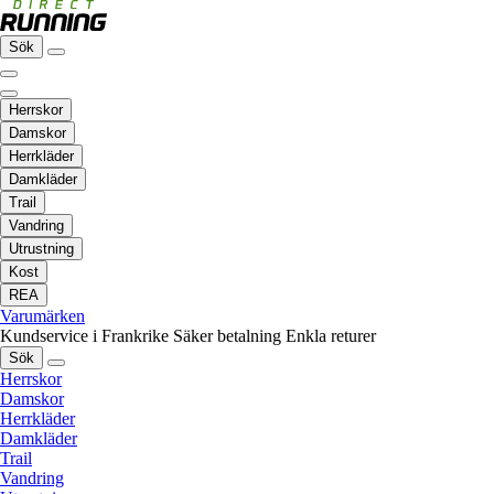
Sök
Herrskor
Damskor
Herrkläder
Damkläder
Trail
Vandring
Utrustning
Kost
REA
Varumärken
Kundservice i Frankrike
Säker betalning
Enkla returer
Sök
Herrskor
Damskor
Herrkläder
Damkläder
Trail
Vandring