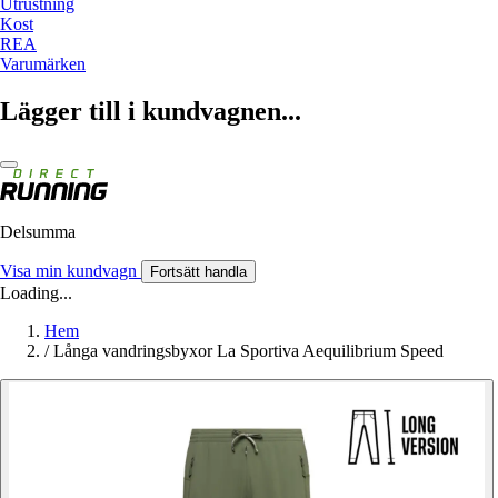
Utrustning
Kost
REA
Varumärken
Lägger till i kundvagnen...
Delsumma
Visa min kundvagn
Fortsätt handla
Loading...
Hem
/
Långa vandringsbyxor La Sportiva Aequilibrium Speed