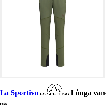
La Sportiva
Långa vand
Från