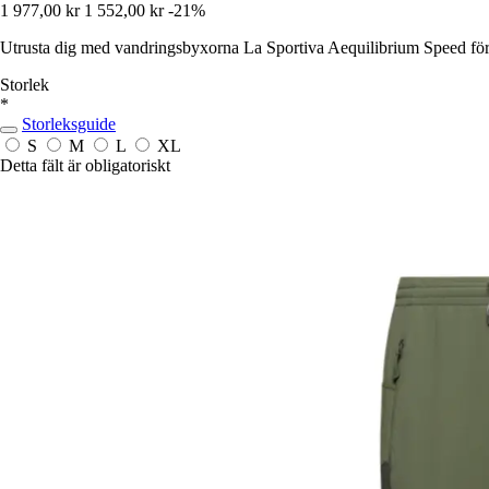
1 977,00 kr
1 552,00 kr
-21%
Utrusta dig med vandringsbyxorna La Sportiva Aequilibrium Speed för at
Storlek
*
Storleksguide
S
M
L
XL
Detta fält är obligatoriskt