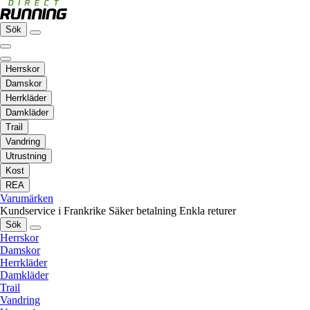
Sök
Herrskor
Damskor
Herrkläder
Damkläder
Trail
Vandring
Utrustning
Kost
REA
Varumärken
Kundservice i Frankrike
Säker betalning
Enkla returer
Sök
Herrskor
Damskor
Herrkläder
Damkläder
Trail
Vandring