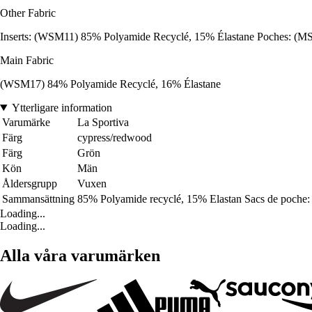
Other Fabric
Inserts: (WSM11) 85% Polyamide Recyclé, 15% Élastane Poches: (MS
Main Fabric
(WSM17) 84% Polyamide Recyclé, 16% Élastane
Ytterligare information
Varumärke
La Sportiva
Färg
cypress/redwood
Färg
Grön
Kön
Män
Åldersgrupp
Vuxen
Sammansättning
85% Polyamide recyclé, 15% Elastan Sacs de poche
Loading...
Loading...
Alla våra varumärken