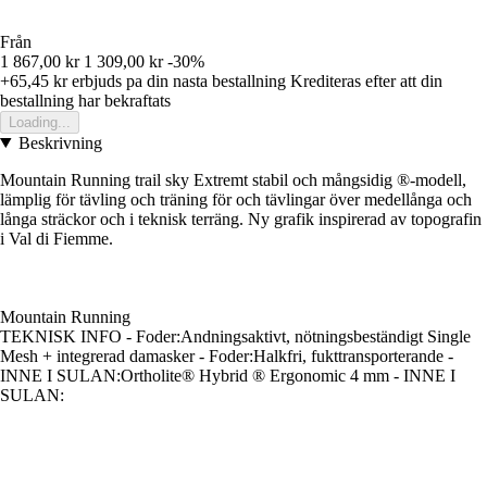
Från
1 867,00 kr
1 309,00 kr
-30%
+65,45 kr
erbjuds pa din nasta bestallning
Krediteras efter att din
bestallning har bekraftats
Loading...
Beskrivning
Mountain Running trail sky Extremt stabil och mångsidig ®-modell,
lämplig för tävling och träning för och tävlingar över medellånga och
långa sträckor och i teknisk terräng. Ny grafik inspirerad av topografin
i Val di Fiemme.
Mountain Running
TEKNISK INFO - Foder:Andningsaktivt, nötningsbeständigt Single
Mesh + integrerad damasker - Foder:Halkfri, fukttransporterande -
INNE I SULAN:Ortholite® Hybrid ® Ergonomic 4 mm - INNE I
SULAN: