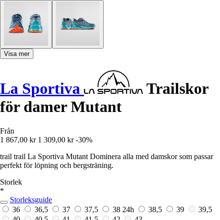
Visa mer
La Sportiva
Trailskor
för damer Mutant
Från
1 867,00 kr
1 309,00 kr
-30%
trail trail La Sportiva Mutant Dominera alla med damskor som passar
perfekt för löpning och bergsträning.
Storlek
*
Storleksguide
36
36,5
37
37,5
38
24h
38,5
39
39,5
40
40,5
41
41,5
42
43