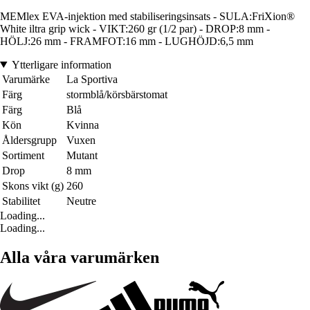
MEMlex EVA-injektion med stabiliseringsinsats - SULA:FriXion®
White iltra grip wick - VIKT:260 gr (1/2 par) - DROP:8 mm -
HÖLJ:26 mm - FRAMFOT:16 mm - LUGHÖJD:6,5 mm
Ytterligare information
Varumärke
La Sportiva
Färg
stormblå/körsbärstomat
Färg
Blå
Kön
Kvinna
Åldersgrupp
Vuxen
Sortiment
Mutant
Drop
8 mm
Skons vikt (g)
260
Stabilitet
Neutre
Loading...
Loading...
Alla våra varumärken