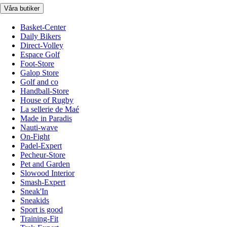
Våra butiker
Basket-Center
Daily Bikers
Direct-Volley
Espace Golf
Foot-Store
Galop Store
Golf and co
Handball-Store
House of Rugby
La sellerie de Maé
Made in Paradis
Nauti-wave
On-Fight
Padel-Expert
Pecheur-Store
Pet and Garden
Slowood Interior
Smash-Expert
Sneak'In
Sneakids
Sport is good
Training-Fit