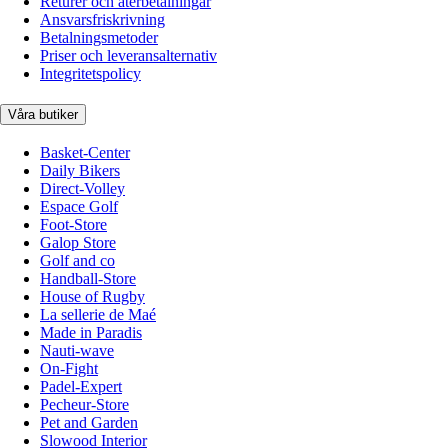
Returer och återbetalningar
Ansvarsfriskrivning
Betalningsmetoder
Priser och leveransalternativ
Integritetspolicy
Våra butiker
Basket-Center
Daily Bikers
Direct-Volley
Espace Golf
Foot-Store
Galop Store
Golf and co
Handball-Store
House of Rugby
La sellerie de Maé
Made in Paradis
Nauti-wave
On-Fight
Padel-Expert
Pecheur-Store
Pet and Garden
Slowood Interior