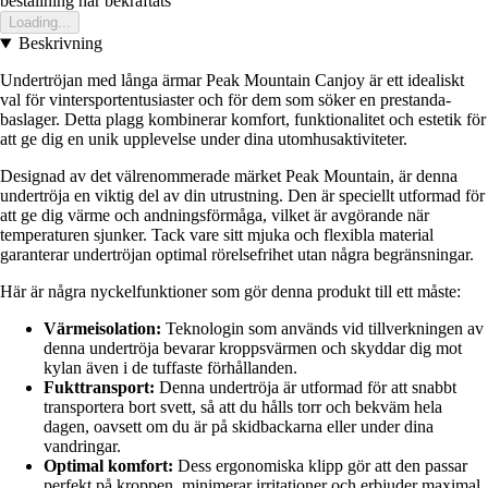
bestallning har bekraftats
Loading...
Beskrivning
Undertröjan med långa ärmar Peak Mountain Canjoy är ett idealiskt
val för vintersportentusiaster och för dem som söker en prestanda-
baslager. Detta plagg kombinerar komfort, funktionalitet och estetik för
att ge dig en unik upplevelse under dina utomhusaktiviteter.
Designad av det välrenommerade märket Peak Mountain, är denna
undertröja en viktig del av din utrustning. Den är speciellt utformad för
att ge dig värme och andningsförmåga, vilket är avgörande när
temperaturen sjunker. Tack vare sitt mjuka och flexibla material
garanterar undertröjan optimal rörelsefrihet utan några begränsningar.
Här är några nyckelfunktioner som gör denna produkt till ett måste:
Värmeisolation:
Teknologin som används vid tillverkningen av
denna undertröja bevarar kroppsvärmen och skyddar dig mot
kylan även i de tuffaste förhållanden.
Fukttransport:
Denna undertröja är utformad för att snabbt
transportera bort svett, så att du hålls torr och bekväm hela
dagen, oavsett om du är på skidbackarna eller under dina
vandringar.
Optimal komfort:
Dess ergonomiska klipp gör att den passar
perfekt på kroppen, minimerar irritationer och erbjuder maximal