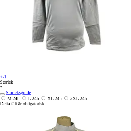
+-1
Storlek
*
Storleksguide
M
24h
L
24h
XL
24h
2XL
24h
Detta fält är obligatoriskt