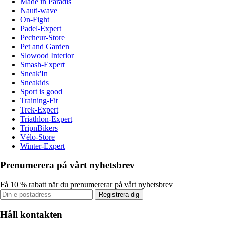
Made in Paradis
Nauti-wave
On-Fight
Padel-Expert
Pecheur-Store
Pet and Garden
Slowood Interior
Smash-Expert
Sneak'In
Sneakids
Sport is good
Training-Fit
Trek-Expert
Triathlon-Expert
TripnBikers
Vélo-Store
Winter-Expert
Prenumerera på vårt nyhetsbrev
Få 10 % rabatt när du prenumererar på vårt nyhetsbrev
Registrera dig
Håll kontakten