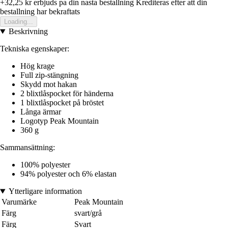
+32,25 kr
erbjuds pa din nasta bestallning
Krediteras efter att din
bestallning har bekraftats
Loading...
Beskrivning
Tekniska egenskaper:
Hög krage
Full zip-stängning
Skydd mot hakan
2 blixtlåspocket för händerna
1 blixtlåspocket på bröstet
Långa ärmar
Logotyp Peak Mountain
360 g
Sammansättning:
100% polyester
94% polyester och 6% elastan
Ytterligare information
Varumärke
Peak Mountain
Färg
svart/grå
Färg
Svart