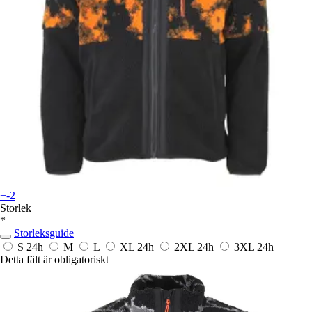
+-2
Storlek
*
Storleksguide
S
24h
M
L
XL
24h
2XL
24h
3XL
24h
Detta fält är obligatoriskt