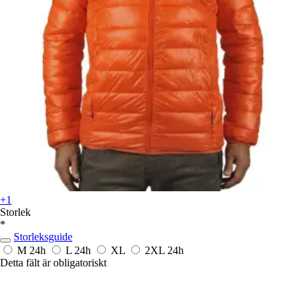
+1
Storlek
*
Storleksguide
M
24h
L
24h
XL
2XL
24h
Detta fält är obligatoriskt