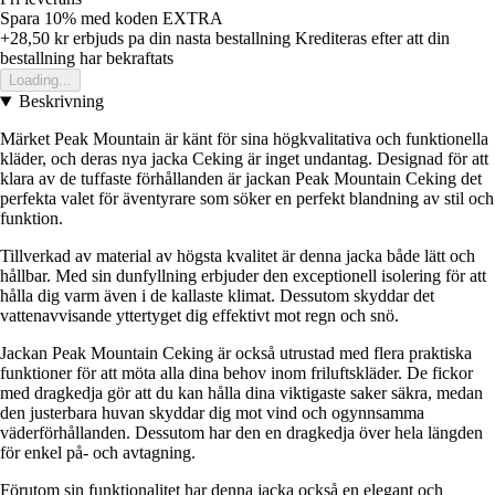
Spara 10%
med koden
EXTRA
+28,50 kr
erbjuds pa din nasta bestallning
Krediteras efter att din
bestallning har bekraftats
Loading...
Beskrivning
Märket Peak Mountain är känt för sina högkvalitativa och funktionella
kläder, och deras nya jacka Ceking är inget undantag. Designad för att
klara av de tuffaste förhållanden är jackan Peak Mountain Ceking det
perfekta valet för äventyrare som söker en perfekt blandning av stil och
funktion.
Tillverkad av material av högsta kvalitet är denna jacka både lätt och
hållbar. Med sin dunfyllning erbjuder den exceptionell isolering för att
hålla dig varm även i de kallaste klimat. Dessutom skyddar det
vattenavvisande yttertyget dig effektivt mot regn och snö.
Jackan Peak Mountain Ceking är också utrustad med flera praktiska
funktioner för att möta alla dina behov inom friluftskläder. De fickor
med dragkedja gör att du kan hålla dina viktigaste saker säkra, medan
den justerbara huvan skyddar dig mot vind och ogynnsamma
väderförhållanden. Dessutom har den en dragkedja över hela längden
för enkel på- och avtagning.
Förutom sin funktionalitet har denna jacka också en elegant och