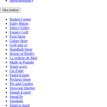
Integritetspolicy
Våra butiker
Basket-Center
Daily Bikers
Direct-Volley
Espace Golf
Foot-Store
Galop Store
Golf and co
Handball-Store
House of Rugby
La sellerie de Maé
Made in Paradis
Nauti-wave
On-Fight
Padel-Expert
Pecheur-Store
Pet and Garden
Slowood Interior
Smash-Expert
Sneak'In
Sneakids
Sport is good