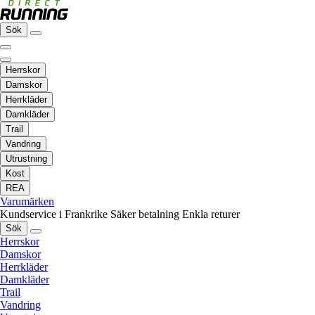
Sök
Herrskor
Damskor
Herrkläder
Damkläder
Trail
Vandring
Utrustning
Kost
REA
Varumärken
Kundservice i Frankrike
Säker betalning
Enkla returer
Sök
Herrskor
Damskor
Herrkläder
Damkläder
Trail
Vandring