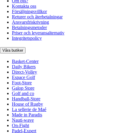
Om oss?
Kontakta oss
Försäljningsvillkor
Returer och återbetalningar
Ansvarsfriskrivning
Betalningsmetoder
Priser och leveransalternativ
Integritetspolicy
Våra butiker
Basket-Center
Daily Bikers
Direct-Volley
Espace Golf
Foot-Store
Galop Store
Golf and co
Handball-Store
House of Rugby
La sellerie de Maé
Made in Paradis
Nauti-wave
On-Fight
Padel-Expert