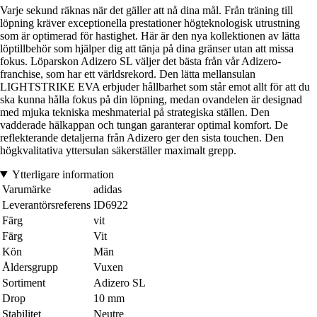
Varje sekund räknas när det gäller att nå dina mål. Från träning till
löpning kräver exceptionella prestationer högteknologisk utrustning
som är optimerad för hastighet. Här är den nya kollektionen av lätta
löptillbehör som hjälper dig att tänja på dina gränser utan att missa
fokus. Löparskon Adizero SL väljer det bästa från vår Adizero-
franchise, som har ett världsrekord. Den lätta mellansulan
LIGHTSTRIKE EVA erbjuder hållbarhet som står emot allt för att du
ska kunna hålla fokus på din löpning, medan ovandelen är designad
med mjuka tekniska meshmaterial på strategiska ställen. Den
vadderade hälkappan och tungan garanterar optimal komfort. De
reflekterande detaljerna från Adizero ger den sista touchen. Den
högkvalitativa yttersulan säkerställer maximalt grepp.
Ytterligare information
Varumärke
adidas
Leverantörsreferens
ID6922
Färg
vit
Färg
Vit
Kön
Män
Åldersgrupp
Vuxen
Sortiment
Adizero SL
Drop
10 mm
Stabilitet
Neutre