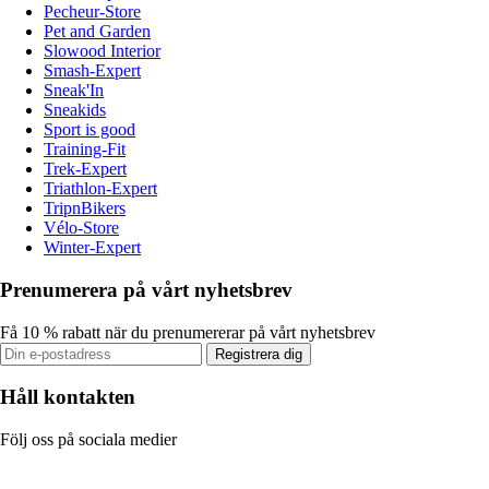
Pecheur-Store
Pet and Garden
Slowood Interior
Smash-Expert
Sneak'In
Sneakids
Sport is good
Training-Fit
Trek-Expert
Triathlon-Expert
TripnBikers
Vélo-Store
Winter-Expert
Prenumerera på vårt nyhetsbrev
Få 10 % rabatt när du prenumererar på vårt nyhetsbrev
Registrera dig
Håll kontakten
Följ oss på sociala medier