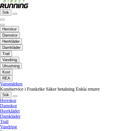
Sök
Herrskor
Damskor
Herrkläder
Damkläder
Trail
Vandring
Utrustning
Kost
REA
Varumärken
Kundservice i Frankrike
Säker betalning
Enkla returer
Sök
Herrskor
Damskor
Herrkläder
Damkläder
Trail
Vandring