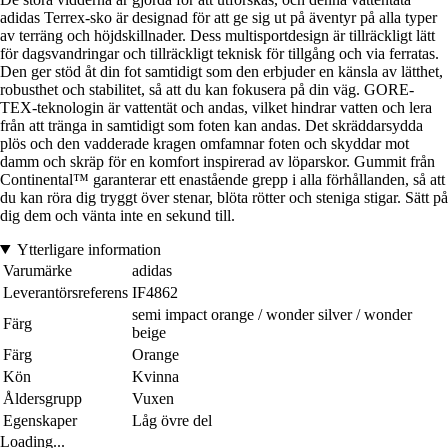
adidas Terrex-sko är designad för att ge sig ut på äventyr på alla typer
av terräng och höjdskillnader. Dess multisportdesign är tillräckligt lätt
för dagsvandringar och tillräckligt teknisk för tillgång och via ferratas.
Den ger stöd åt din fot samtidigt som den erbjuder en känsla av lätthet,
robusthet och stabilitet, så att du kan fokusera på din väg. GORE-
TEX-teknologin är vattentät och andas, vilket hindrar vatten och lera
från att tränga in samtidigt som foten kan andas. Det skräddarsydda
plös och den vadderade kragen omfamnar foten och skyddar mot
damm och skräp för en komfort inspirerad av löparskor. Gummit från
Continental™ garanterar ett enastående grepp i alla förhållanden, så att
du kan röra dig tryggt över stenar, blöta rötter och steniga stigar. Sätt på
dig dem och vänta inte en sekund till.
Ytterligare information
Varumärke
adidas
Leverantörsreferens
IF4862
semi impact orange / wonder silver / wonder
Färg
beige
Färg
Orange
Kön
Kvinna
Åldersgrupp
Vuxen
Egenskaper
Låg övre del
Loading...