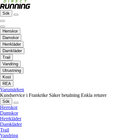
Sök
Herrskor
Damskor
Herrkläder
Damkläder
Trail
Vandring
Utrustning
Kost
REA
Varumärken
Kundservice i Frankrike
Säker betalning
Enkla returer
Sök
Herrskor
Damskor
Herrkläder
Damkläder
Trail
Vandring