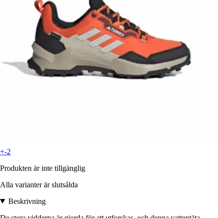
+-2
Produkten är inte tillgänglig
Alla varianter är slutsålda
Beskrivning
De stora vidderna är gjorda för att utforskas, och denna vattentäta