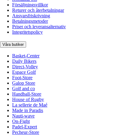
Försäljningsvillkor
Returer och återbetalningar
Ansvarsfriskrivning
Betalningsmetoder
Priser och leveransalternativ
Integritetspolicy
Våra butiker
Basket-Center
Daily Bikers
Direct-Volley
Espace Golf
Foot-Store
Galop Store
Golf and co
Handball-Store
House of Rugby
La sellerie de Maé
Made in Paradis
Nauti-wave
On-Fight
Padel-Expert
Pecheur-Store