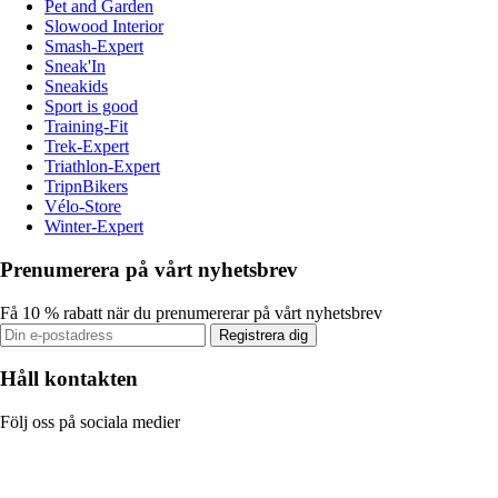
Pet and Garden
Slowood Interior
Smash-Expert
Sneak'In
Sneakids
Sport is good
Training-Fit
Trek-Expert
Triathlon-Expert
TripnBikers
Vélo-Store
Winter-Expert
Prenumerera på vårt nyhetsbrev
Få 10 % rabatt när du prenumererar på vårt nyhetsbrev
Registrera dig
Håll kontakten
Följ oss på sociala medier