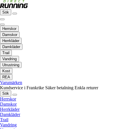
Sök
Herrskor
Damskor
Herrkläder
Damkläder
Trail
Vandring
Utrustning
Kost
REA
Varumärken
Kundservice i Frankrike
Säker betalning
Enkla returer
Sök
Herrskor
Damskor
Herrkläder
Damkläder
Trail
Vandring