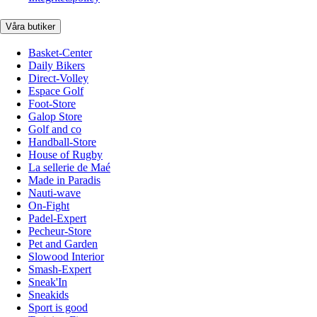
Våra butiker
Basket-Center
Daily Bikers
Direct-Volley
Espace Golf
Foot-Store
Galop Store
Golf and co
Handball-Store
House of Rugby
La sellerie de Maé
Made in Paradis
Nauti-wave
On-Fight
Padel-Expert
Pecheur-Store
Pet and Garden
Slowood Interior
Smash-Expert
Sneak'In
Sneakids
Sport is good