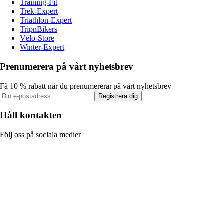
Training-Fit
Trek-Expert
Triathlon-Expert
TripnBikers
Vélo-Store
Winter-Expert
Prenumerera på vårt nyhetsbrev
Få 10 % rabatt när du prenumererar på vårt nyhetsbrev
Registrera dig
Håll kontakten
Följ oss på sociala medier