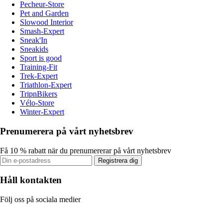
Pecheur-Store
Pet and Garden
Slowood Interior
Smash-Expert
Sneak'In
Sneakids
Sport is good
Training-Fit
Trek-Expert
Triathlon-Expert
TripnBikers
Vélo-Store
Winter-Expert
Prenumerera på vårt nyhetsbrev
Få 10 % rabatt när du prenumererar på vårt nyhetsbrev
Registrera dig
Håll kontakten
Följ oss på sociala medier