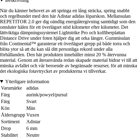
Beskrivning
När du känner behovet av att springa en lång sträcka, spring snabbt
och regelbundet med den här Adistar adidas löparskon. Mellansulan
REPETITOR 2.0 ger dig oändlig energiåtergivning samtidigt som den
omsluter hälen för ett överlägset stöd kilometer efter kilometer. Det
lättviktiga dämpningssystemet Lightstrike Pro och kolfiberplattan
Distance Drive under foten hjälper dig att orka längre. Gummisulan
från Continental™ garanterar ett överlägset grepp på både torra och
blöta ytor så att du kan slå ditt personliga rekord under alla
förhållanden. Den här produkten innehåller minst 20 % återvunna
material. Genom att återanvända redan skapade material bidrar vi till att
minska avfallet och vår beroende av begränsade resurser, för att minska
det ekologiska fotavtrycket av produkterna vi tillverkar.
Ytterligare information
Varumärke
adidas
Färg
aurink/powyel/pursul
Färg
Svart
Kön
Män
Åldersgrupp
Vuxen
Sortiment
Adistar
Drop
6 mm
Stabilitet
Neutre