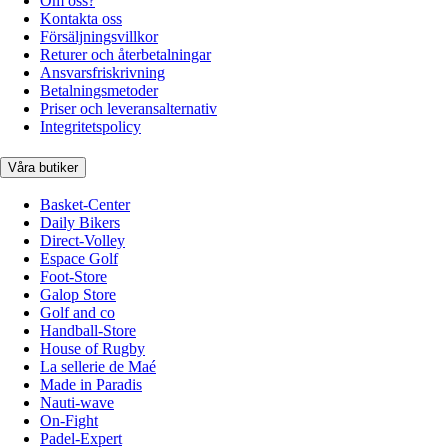
Om oss?
Kontakta oss
Försäljningsvillkor
Returer och återbetalningar
Ansvarsfriskrivning
Betalningsmetoder
Priser och leveransalternativ
Integritetspolicy
Våra butiker
Basket-Center
Daily Bikers
Direct-Volley
Espace Golf
Foot-Store
Galop Store
Golf and co
Handball-Store
House of Rugby
La sellerie de Maé
Made in Paradis
Nauti-wave
On-Fight
Padel-Expert