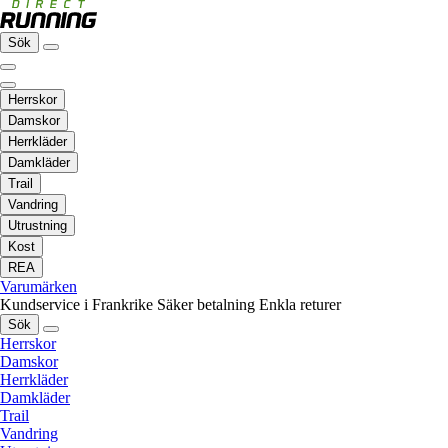
Sök
Herrskor
Damskor
Herrkläder
Damkläder
Trail
Vandring
Utrustning
Kost
REA
Varumärken
Kundservice i Frankrike
Säker betalning
Enkla returer
Sök
Herrskor
Damskor
Herrkläder
Damkläder
Trail
Vandring