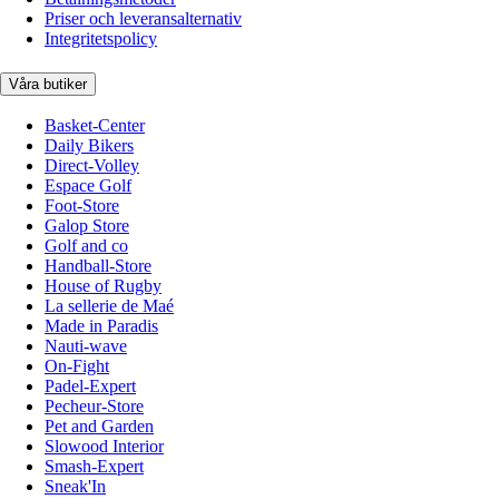
Priser och leveransalternativ
Integritetspolicy
Våra butiker
Basket-Center
Daily Bikers
Direct-Volley
Espace Golf
Foot-Store
Galop Store
Golf and co
Handball-Store
House of Rugby
La sellerie de Maé
Made in Paradis
Nauti-wave
On-Fight
Padel-Expert
Pecheur-Store
Pet and Garden
Slowood Interior
Smash-Expert
Sneak'In