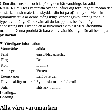
Glöm dina sneakers och ta på dig den här vandringssko adidas
RAIN.RDY. Dess vattentäta ovandel håller dig torr i regnet, medan det
slitstarka mesh-materialet skyddar din fot på ojämna ytor. Med sin
gummiyttersula är denna mångsidiga vandringssko lämplig för alla
typer av terräng. Så bekväm att du knappt ens behöver någon
anpassningstid. Ovandelen är tillverkad av minst 50 % återvunna
material. Denna produkt är bara en av våra lösningar för att bekämpa
plastavfall.
Ytterligare information
Varumärke
adidas
Färg
earstr/blacar/seflaq
Färg
Brun
Kön
Kvinna
Åldersgrupp
Vuxen
Egenskaper
Låg övre del
Huvudsakligt material
Syntetiskt material / textil
Sula
slitstark gummi
Loading...
Loading...
Alla våra varumärken