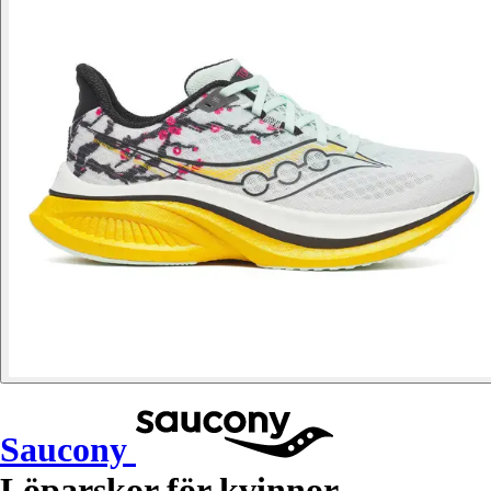
Saucony
Löparskor för kvinnor