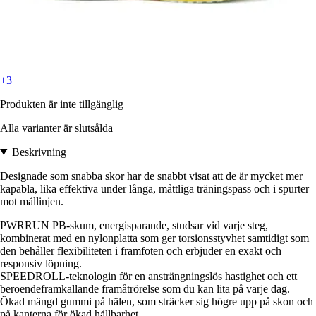
+3
Produkten är inte tillgänglig
Alla varianter är slutsålda
Beskrivning
Designade som snabba skor har de snabbt visat att de är mycket mer
kapabla, lika effektiva under långa, måttliga träningspass och i spurter
mot mållinjen.
PWRRUN PB-skum, energisparande, studsar vid varje steg,
kombinerat med en nylonplatta som ger torsionsstyvhet samtidigt som
den behåller flexibiliteten i framfoten och erbjuder en exakt och
responsiv löpning.
SPEEDROLL-teknologin för en ansträngningslös hastighet och ett
beroendeframkallande framåtrörelse som du kan lita på varje dag.
Ökad mängd gummi på hälen, som sträcker sig högre upp på skon och
på kanterna för ökad hållbarhet.