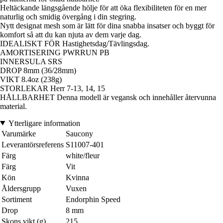
Heltäckande längsgående hölje för att öka flexibiliteten för en mer
naturlig och smidig övergång i din stegring.
Nytt designat mesh som är lätt för dina snabba insatser och byggt för
komfort så att du kan njuta av dem varje dag.
IDEALISKT FÖR Hastighetsdag/Tävlingsdag.
AMORTISERING PWRRUN PB
INNERSULA SRS
DROP 8mm (36/28mm)
VIKT 8.4oz (238g)
STORLEKAR Herr 7-13, 14, 15
HÅLLBARHET Denna modell är vegansk och innehåller återvunna
material.
Ytterligare information
Varumärke
Saucony
Leverantörsreferens
S11007-401
Färg
white/fleur
Färg
Vit
Kön
Kvinna
Åldersgrupp
Vuxen
Sortiment
Endorphin Speed
Drop
8 mm
Skons vikt (g)
215