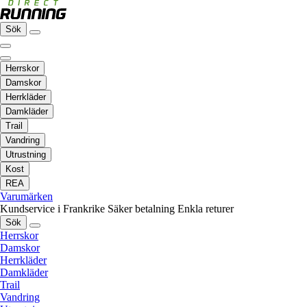
Sök
Herrskor
Damskor
Herrkläder
Damkläder
Trail
Vandring
Utrustning
Kost
REA
Varumärken
Kundservice i Frankrike
Säker betalning
Enkla returer
Sök
Herrskor
Damskor
Herrkläder
Damkläder
Trail
Vandring