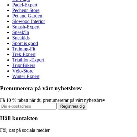
Padel-Expert
Pecheur-Store
Pet and Garden
Slowood Interior
Smash-Expert
Sneak'In
Sneakids
Sport is good
Training-Fit
Trek-Expert
Triathlon-Expert
TripnBikers
Vélo-Store
Winter-Expert
Prenumerera på vårt nyhetsbrev
Få 10 % rabatt när du prenumererar på vårt nyhetsbrev
Registrera dig
Håll kontakten
Följ oss på sociala medier