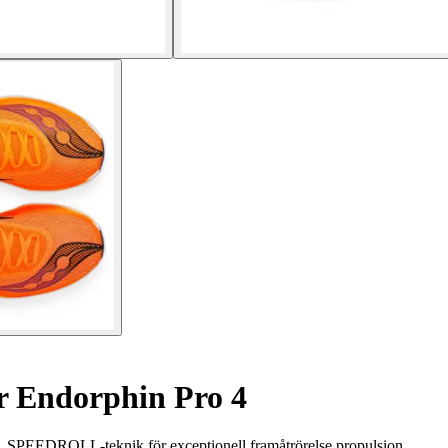
 Endorphin Pro 4
. SPEEDROLL-teknik för exceptionell framåtrörelse propulsion.