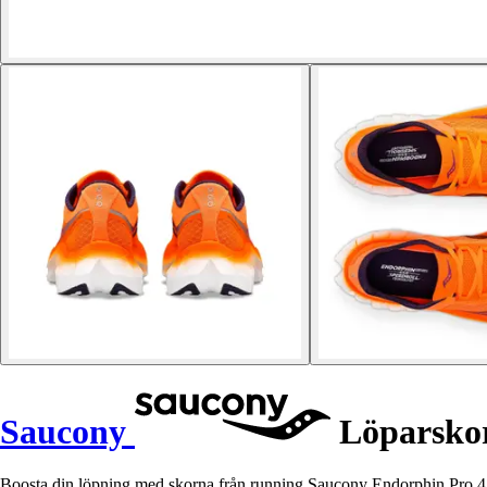
Saucony
Löparskor
Boosta din löpning med skorna från running Saucony Endorphin Pro 4