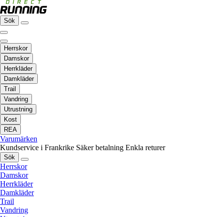
Sök
Herrskor
Damskor
Herrkläder
Damkläder
Trail
Vandring
Utrustning
Kost
REA
Varumärken
Kundservice i Frankrike
Säker betalning
Enkla returer
Sök
Herrskor
Damskor
Herrkläder
Damkläder
Trail
Vandring