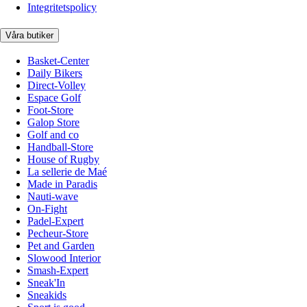
Integritetspolicy
Våra butiker
Basket-Center
Daily Bikers
Direct-Volley
Espace Golf
Foot-Store
Galop Store
Golf and co
Handball-Store
House of Rugby
La sellerie de Maé
Made in Paradis
Nauti-wave
On-Fight
Padel-Expert
Pecheur-Store
Pet and Garden
Slowood Interior
Smash-Expert
Sneak'In
Sneakids