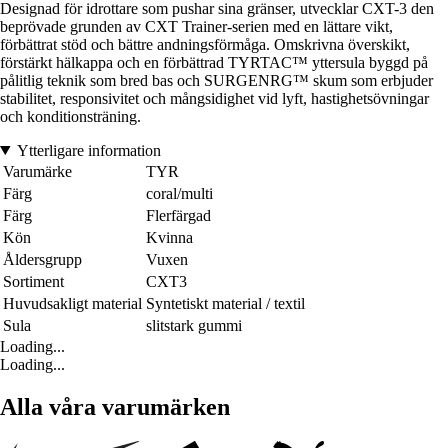
Designad för idrottare som pushar sina gränser, utvecklar CXT-3 den
beprövade grunden av CXT Trainer-serien med en lättare vikt,
förbättrat stöd och bättre andningsförmåga. Omskrivna överskikt,
förstärkt hälkappa och en förbättrad TYRTAC™ yttersula byggd på
pålitlig teknik som bred bas och SURGENRG™ skum som erbjuder
stabilitet, responsivitet och mångsidighet vid lyft, hastighetsövningar
och konditionsträning.
Ytterligare information
Varumärke
TYR
Färg
coral/multi
Färg
Flerfärgad
Kön
Kvinna
Åldersgrupp
Vuxen
Sortiment
CXT3
Huvudsakligt material
Syntetiskt material / textil
Sula
slitstark gummi
Loading...
Loading...
Alla våra varumärken