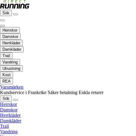
Sök
Herrskor
Damskor
Herrkläder
Damkläder
Trail
Vandring
Utrustning
Kost
REA
Varumärken
Kundservice i Frankrike
Säker betalning
Enkla returer
Sök
Herrskor
Damskor
Herrkläder
Damkläder
Trail
Vandring