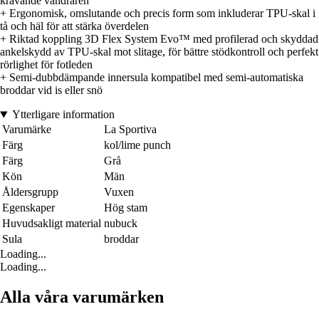
krävande vandraren
+ Ergonomisk, omslutande och precis form som inkluderar TPU-skal i
tå och häl för att stärka överdelen
+ Riktad koppling 3D Flex System Evo™ med profilerad och skyddad
ankelskydd av TPU-skal mot slitage, för bättre stödkontroll och perfekt
rörlighet för fotleden
+ Semi-dubbdämpande innersula kompatibel med semi-automatiska
broddar vid is eller snö
Ytterligare information
Varumärke
La Sportiva
Färg
kol/lime punch
Färg
Grå
Kön
Män
Åldersgrupp
Vuxen
Egenskaper
Hög stam
Huvudsakligt material
nubuck
Sula
broddar
Loading...
Loading...
Alla våra varumärken