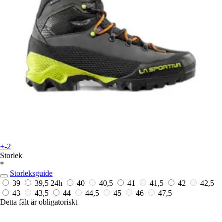
+-2
Storlek
*
Storleksguide
39
39,5
24h
40
40,5
41
41,5
42
42,5
43
43,5
44
44,5
45
46
47,5
Detta fält är obligatoriskt