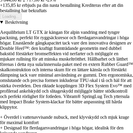
+135,85 kr
erbjuds pa din nasta bestallning
Krediteras efter att din
bestallning har bekraftats
Loading...
Beskrivning
Aequilibrium LT GTX är kängan för alpin vandring med tyngre
packning, perfekt för ryggsäcksresor och flerdagarsvandringar i höga
högar. Enastående gångkapacitet tack vare den innovativa designen av
Double Heel™: den kraftigt framträdande geometrin med dubbel
bakstöd förstärker bromseffekten vid nerfarter och möjliggör en
mjukare rullning för att minska muskeltrötthet. Hållbarhet och lätthet
förenas i detta nya sula/innersula-paket med en extern Rubber Guard™
skalkonstruktion och interna skum för en lättare känsla och förstärkt
dämpning tack vare minimal användning av gummi. Den ergonomiska,
omslutande och precisa formen inkluderar TPU-skal i tå och häl för att
stärka överdelen. Den riktade kopplingen 3D Flex System Evo™ med
profilerad ankelskydd och slitageskydd möjliggör bättre stödkontroll
och perfekt rörlighet för fotleden. Vibram® SpringLug Tech yttersula
med Impact Brake System-klackar för bättre anpassning till hårda
klippytor.
+ Överdel i vattenavvisande nubuck, med klyvskydd och mjuk krage
för maximal komfort
+ Designad för flerdagarsvandringar i höga högar, idealisk för den