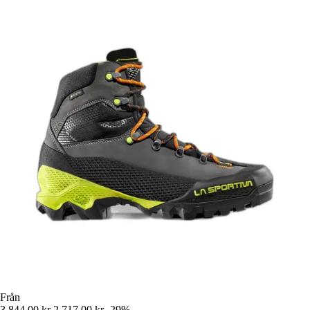
Från
3 844,00 kr
2 717,00 kr
-29%