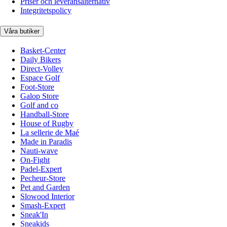
Priser och leveransalternativ
Integritetspolicy
Våra butiker
Basket-Center
Daily Bikers
Direct-Volley
Espace Golf
Foot-Store
Galop Store
Golf and co
Handball-Store
House of Rugby
La sellerie de Maé
Made in Paradis
Nauti-wave
On-Fight
Padel-Expert
Pecheur-Store
Pet and Garden
Slowood Interior
Smash-Expert
Sneak'In
Sneakids