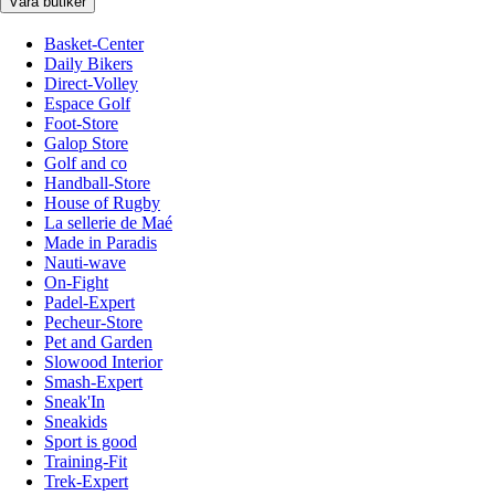
Våra butiker
Basket-Center
Daily Bikers
Direct-Volley
Espace Golf
Foot-Store
Galop Store
Golf and co
Handball-Store
House of Rugby
La sellerie de Maé
Made in Paradis
Nauti-wave
On-Fight
Padel-Expert
Pecheur-Store
Pet and Garden
Slowood Interior
Smash-Expert
Sneak'In
Sneakids
Sport is good
Training-Fit
Trek-Expert