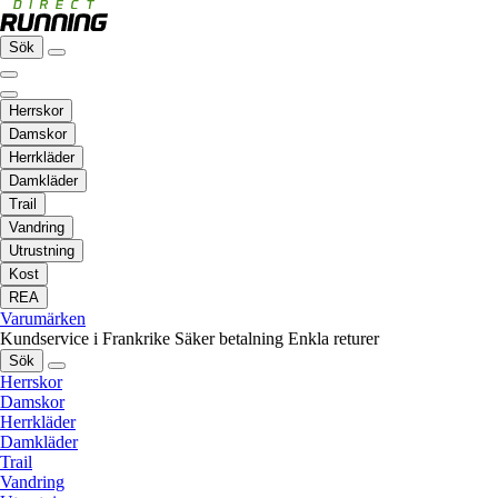
Sök
Herrskor
Damskor
Herrkläder
Damkläder
Trail
Vandring
Utrustning
Kost
REA
Varumärken
Kundservice i Frankrike
Säker betalning
Enkla returer
Sök
Herrskor
Damskor
Herrkläder
Damkläder
Trail
Vandring