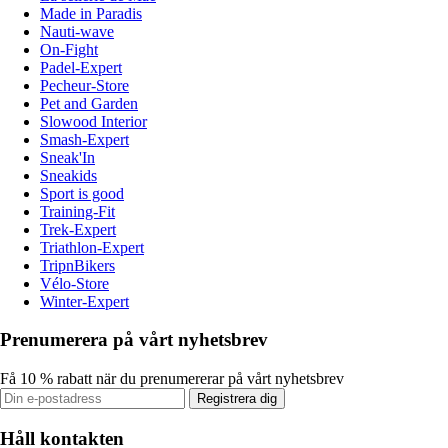
Made in Paradis
Nauti-wave
On-Fight
Padel-Expert
Pecheur-Store
Pet and Garden
Slowood Interior
Smash-Expert
Sneak'In
Sneakids
Sport is good
Training-Fit
Trek-Expert
Triathlon-Expert
TripnBikers
Vélo-Store
Winter-Expert
Prenumerera på vårt nyhetsbrev
Få 10 % rabatt när du prenumererar på vårt nyhetsbrev
Registrera dig
Håll kontakten