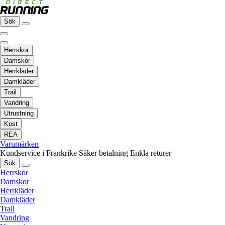
Sök
Herrskor
Damskor
Herrkläder
Damkläder
Trail
Vandring
Utrustning
Kost
REA
Varumärken
Kundservice i Frankrike
Säker betalning
Enkla returer
Sök
Herrskor
Damskor
Herrkläder
Damkläder
Trail
Vandring