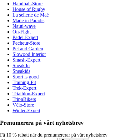
Handball-Store
House of Rugby
La sellerie de Maé
Made in Paradis
Nauti-wave
On-Fight
Padel-Expert
Pecheur-Store
Pet and Garden
Slowood Interior
Smash-Expert
Sneak'In
Sneakids
Sport is good
Training-Fit
Trek-Expert
Triathlon-Expert
TripnBikers
Vélo-Store
Winter-Expert
Prenumerera på vårt nyhetsbrev
Få 10 % rabatt när du prenumererar på vårt nyhetsbrev