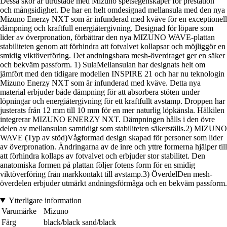
Dessa skor är utrustade med Mizuno spetsegenskaper för prestation
och mångsidighet. De har en helt omdesignad mellansula med den nya
Mizuno Enerzy NXT som är infunderad med kväve för en exceptionell
dämpning och kraftfull energiåtergivning. Designad för löpare som
lider av överpronation, förbättrar den nya MIZUNO WAVE-plattan
stabiliteten genom att förhindra att fotvalvet kollapsar och möjliggör en
smidig viktöverföring. Det andningsbara mesh-överdraget ger en säker
och bekväm passform. 1) SulaMellansulan har designats helt om
jämfört med den tidigare modellen INSPIRE 21 och har nu teknologin
Mizuno Enerzy NXT som är infunderad med kväve. Detta nya
material erbjuder både dämpning för att absorbera stöten under
löpningar och energiåtergivning för ett kraftfullt avstamp. Droppen har
justerats från 12 mm till 10 mm för en mer naturlig löpkänsla. Hälkilen
integrerar MIZUNO ENERZY NXT. Dämpningen hålls i den övre
delen av mellansulan samtidigt som stabiliteten säkerställs.2) MIZUNO
WAVE (Typ av stöd)Vågformad design skapad för personer som lider
av överpronation. Ändringarna av de inre och yttre formerna hjälper till
att förhindra kollaps av fotvalvet och erbjuder stor stabilitet. Den
anatomiska formen på plattan följer fotens form för en smidig
viktöverföring från markkontakt till avstamp.3) ÖverdelDen mesh-
överdelen erbjuder utmärkt andningsförmåga och en bekväm passform.
Ytterligare information
Varumärke
Mizuno
Färg
black/black sand/black