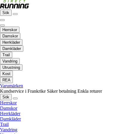
Sök
Herrskor
Damskor
Herrkläder
Damkläder
Trail
Vandring
Utrustning
Kost
REA
Varumärken
Kundservice i Frankrike
Säker betalning
Enkla returer
Sök
Herrskor
Damskor
Herrkläder
Damkläder
Trail
Vandring