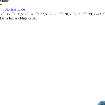
Storlek
*
Storleksguide
36
36,5
37
37,5
38
38,5
39
39,5
24h
Detta fält är obligatoriskt