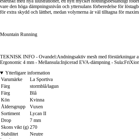
estetiskt med nya illustrationer, ett nytt mycket nötningsbeständigt fod
vare den höga dämpningsnivån och yttersulans förberedelse för löstagb
för extra skydd och lätthet, medan volymerna är väl tilltagna för max
Mountain Running
TEKNISK INFO - Ovandel:Andningsaktiv mesh med förstärkningar av m
Ergonomic 4 mm - Mellansula:Injicerad EVA-dämpning - Sula:FriXion®
Ytterligare information
Varumärke
La Sportiva
Färg
stormblå/lagun
Färg
Blå
Kön
Kvinna
Åldersgrupp
Vuxen
Sortiment
Lycan II
Drop
7 mm
Skons vikt (g)
270
Stabilitet
Neutre