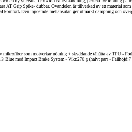
er och en ny yttersula i FriXion Blue-blandning, perfekt för löpning på 
ara AT Grip Spike- dubbar. Ovandelen är tillverkad av ett material som
imal komfort. Den injicerade mellansulan ger utmärkt dämpning och öve
ikrofiber som motverkar nötning + skyddande tåhätta av TPU - Fode
 Blue med Impact Brake System - Vikt:270 g (halvt par) - Fallhöjd: