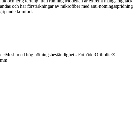
mjuk och lerig terräng. trail running Modellen är extremt mångsidig tack
 andas och har förstärkningar av mikrofiber med anti-nötningsspridning
rgripande komfort.
r:Mesh med hög nötningsbeständighet - Fotbädd:Ortholite®
7 mm