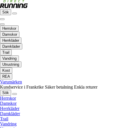
Sök
Herrskor
Damskor
Herrkläder
Damkläder
Trail
Vandring
Utrustning
Kost
REA
Varumärken
Kundservice i Frankrike
Säker betalning
Enkla returer
Sök
Herrskor
Damskor
Herrkläder
Damkläder
Trail
Vandring