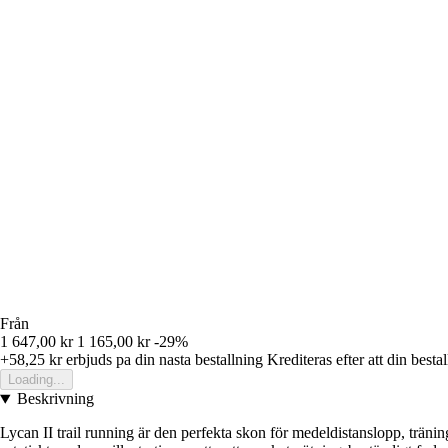
Från
1 647,00 kr
1 165,00 kr
-29%
+58,25 kr
erbjuds pa din nasta bestallning
Krediteras efter att din besta
Loading...
Beskrivning
Lycan II trail running är den perfekta skon för medeldistanslopp, trän