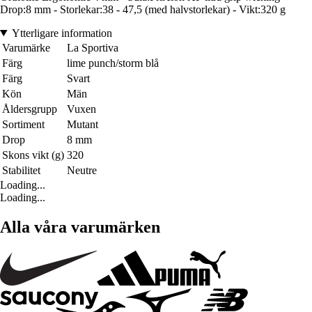
Drop:8 mm - Storlekar:38 - 47,5 (med halvstorlekar) - Vikt:320 g
Ytterligare information
Varumärke
La Sportiva
Färg
lime punch/storm blå
Färg
Svart
Kön
Män
Åldersgrupp
Vuxen
Sortiment
Mutant
Drop
8 mm
Skons vikt (g)
320
Stabilitet
Neutre
Loading...
Loading...
Alla våra varumärken