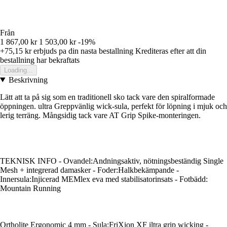
Från
1 867,00 kr
1 503,00 kr
-19%
+75,15 kr
erbjuds pa din nasta bestallning
Krediteras efter att din
bestallning har bekraftats
Loading...
Beskrivning
Lätt att ta på sig som en traditionell sko tack vare den spiralformade
öppningen. ultra Greppvänlig wick-sula, perfekt för löpning i mjuk och
lerig terräng. Mångsidig tack vare AT Grip Spike-monteringen.
TEKNISK INFO - Ovandel:Andningsaktiv, nötningsbeständig Single
Mesh + integrerad damasker - Foder:Halkbekämpande -
Innersula:Injicerad MEMlex eva med stabilisatorinsats - Fotbädd:
Mountain Running
Ortholite Ergonomic 4 mm - Sula:FriXion XF iltra grip wicking -