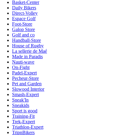
Basket-Center
Daily Bikers
Direct-Volley
Espace Golf
Foot-Store
Galop Store
Golf and co
Handball-Store
House of Rugby
La sellerie de Maé
Made in Paradis
Nauti-wave
On-Fight
Padel-Expert
Pecheur-Store
Pet and Garden
Slowood Interior
Smash-Expert
Sneak'In
Sneakids
Sport is good
Training-Fit
Trek-Expert
Triathlon-Expert
TripnBikers