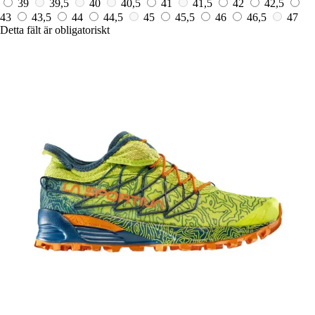
39
39,5
40
40,5
41
41,5
42
42,5
43
43,5
44
44,5
45
45,5
46
46,5
47
Detta fält är obligatoriskt