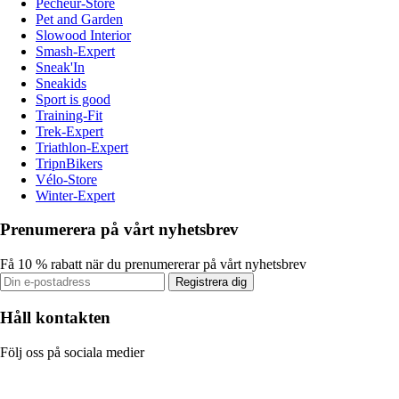
Pecheur-Store
Pet and Garden
Slowood Interior
Smash-Expert
Sneak'In
Sneakids
Sport is good
Training-Fit
Trek-Expert
Triathlon-Expert
TripnBikers
Vélo-Store
Winter-Expert
Prenumerera på vårt nyhetsbrev
Få 10 % rabatt när du prenumererar på vårt nyhetsbrev
Registrera dig
Håll kontakten
Följ oss på sociala medier