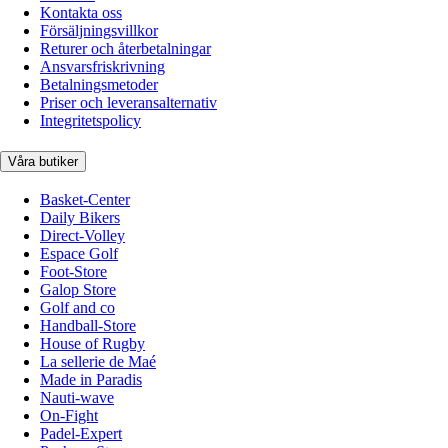
Kontakta oss
Försäljningsvillkor
Returer och återbetalningar
Ansvarsfriskrivning
Betalningsmetoder
Priser och leveransalternativ
Integritetspolicy
Våra butiker
Basket-Center
Daily Bikers
Direct-Volley
Espace Golf
Foot-Store
Galop Store
Golf and co
Handball-Store
House of Rugby
La sellerie de Maé
Made in Paradis
Nauti-wave
On-Fight
Padel-Expert