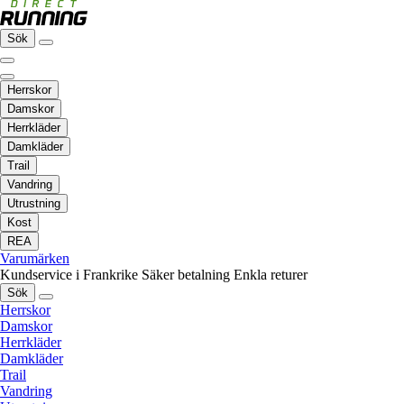
Sök
Herrskor
Damskor
Herrkläder
Damkläder
Trail
Vandring
Utrustning
Kost
REA
Varumärken
Kundservice i Frankrike
Säker betalning
Enkla returer
Sök
Herrskor
Damskor
Herrkläder
Damkläder
Trail
Vandring